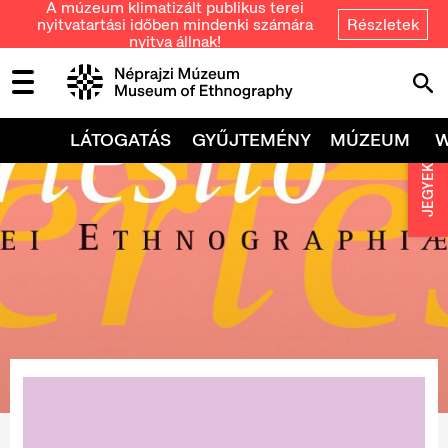
A múzeum klimatizált publikus terei
nyitvatartási időben mindenki számára
Részletek
nyitva állnak!
LÁTOGATÁS
GYŰJTEMÉNY
MÚZEUM
JEGYEK