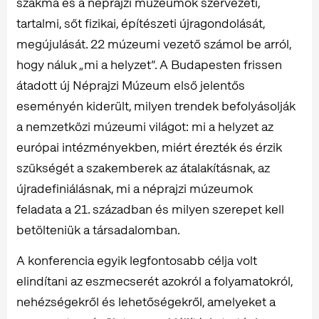
szakma és a néprajzi múzeumok szervezeti,
tartalmi, sőt fizikai, építészeti újragondolását,
megújulását. 22 múzeumi vezető számol be arról,
hogy náluk „mi a helyzet”. A Budapesten frissen
átadott új Néprajzi Múzeum első jelentős
eseményén kiderült, milyen trendek befolyásolják
a nemzetközi múzeumi világot: mi a helyzet az
európai intézményekben, miért érezték és érzik
szükségét a szakemberek az átalakításnak, az
újradeﬁniálásnak, mi a néprajzi múzeumok
feladata a 21. században és milyen szerepet kell
betölteniük a társadalomban.
A konferencia egyik legfontosabb célja volt
elindítani az eszmecserét azokról a folyamatokról,
nehézségekről és lehetőségekről, amelyeket a