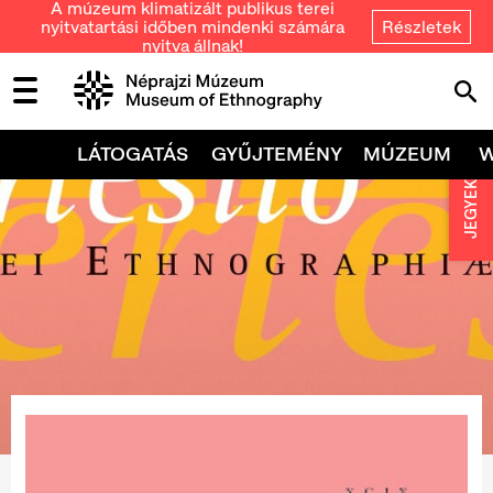
A múzeum klimatizált publikus terei
nyitvatartási időben mindenki számára
Részletek
nyitva állnak!
LÁTOGATÁS
GYŰJTEMÉNY
MÚZEUM
JEGYEK