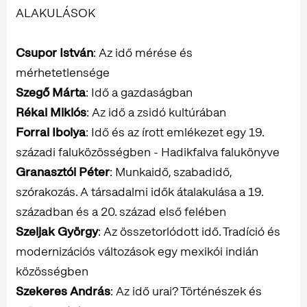
ALAKULÁSOK
Csupor István
: Az idő mérése és
mérhetetlensége
Szegő Márta
: Idő a gazdaságban
Rékai Miklós
: Az idő a zsidó kultúrában
Forrai Ibolya
: Idő és az írott emlékezet egy 19.
századi faluközösségben - Hadikfalva falukönyve
Granasztói Péter
: Munkaidő, szabadidő,
szórakozás. A társadalmi idők átalakulása a 19.
században és a 20. század első felében
Szeljak György
: Az összetorlódott idő. Tradíció és
modernizációs változások egy mexikói indián
közösségben
Szekeres András
: Az idő urai? Történészek és