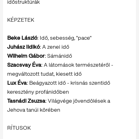
időstruktúrák
KÉPZETEK
Beke László
: Idő, sebesség, "pace"
Juhász Ildikó
: A zenei idő
Wilhelm Gábor
: Sámánidő
Szacsvay Éva
: A látomások természetéről -
megváltozott tudat, kiesett idő
Lux Éva
: Beágyazott idő - krisnás szentidő
keresztény profánidőben
Tasnádi Zsuzsa
: Világvége jövendölések a
Jehova tanúi körében
RÍTUSOK