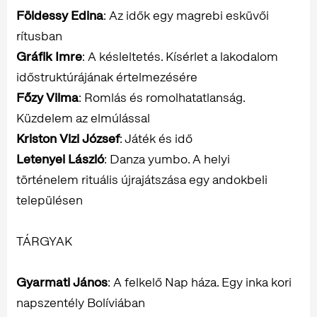
Földessy Edina
: Az idők egy magrebi esküvői
rítusban
Gráfik Imre
: A késleltetés. Kísérlet a lakodalom
időstruktúrájának értelmezésére
Főzy Vilma
: Romlás és romolhatatlanság.
Küzdelem az elmúlással
Kriston Vizi József
: Játék és idő
Letenyei László
: Danza yumbo. A helyi
történelem rituális újrajátszása egy andokbeli
településen
TÁRGYAK
Gyarmati János
: A felkelő Nap háza. Egy inka kori
napszentély Bolíviában