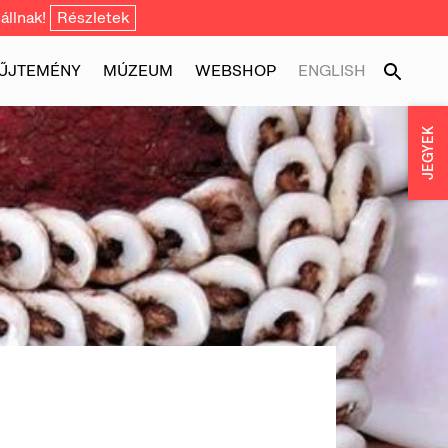
állnak!
Részletek
ŰJTEMÉNY
MÚZEUM
WEBSHOP
ENGLISH
JEGYEK