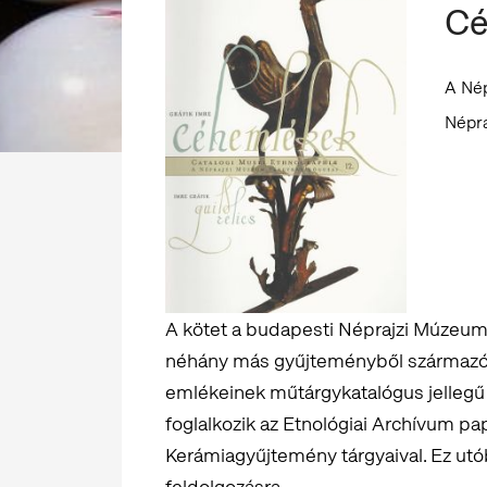
Cé
A Nép
Népra
A kötet a budapesti Néprajzi Múzeu
néhány más gyűjteményből származó 
emlékeinek műtárgykatalógus jellegű 
foglalkozik az Etnológiai Archívum pa
Kerámiagyűjtemény tárgyaival. Ez utó
feldolgozásra.