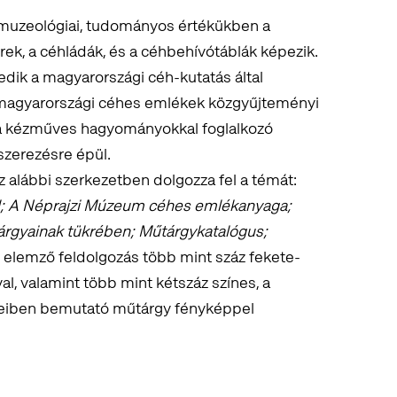
muzeológiai, tudományos értékükben a
ek, a céhládák, és a céhbehívótáblák képezik.
kedik a magyarországi céh-kutatás által
a magyarországi céhes emlékek közgyűjteményi
 a kézműves hagyományokkal foglalkozó
szerezésre épül.
z alábbi szerkezetben dolgozza fel a témát:
l; A Néprajzi Múzeum céhes emlékanyaga;
rgyainak tükrében; Műtárgykatalógus;
 elemző feldolgozás több mint száz fekete-
val, valamint több mint kétszáz színes, a
eteiben bemutató műtárgy fényképpel