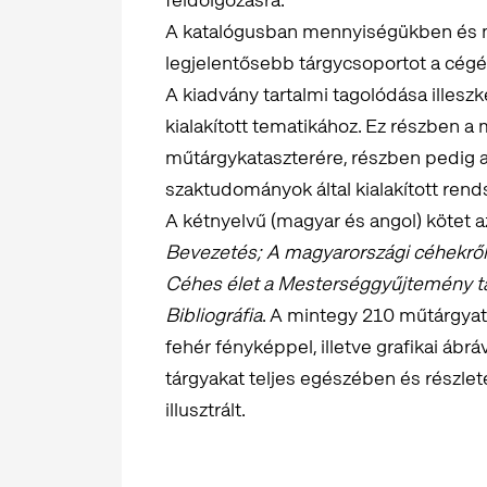
A katalógusban mennyiségükben és 
legjelentősebb tárgycsoportot a cégér
A kiadvány tartalmi tagolódása illesz
kialakított tematikához. Ez részben 
műtárgykataszterére, részben pedig
szaktudományok által kialakított rend
A kétnyelvű (magyar és angol) kötet a
Bevezetés; A magyarországi céhekrő
Céhes élet a Mesterséggyűjtemény tá
Bibliográfia
. A mintegy 210 műtárgyat
fehér fényképpel, illetve grafikai ábrá
tárgyakat teljes egészében és részl
illusztrált.