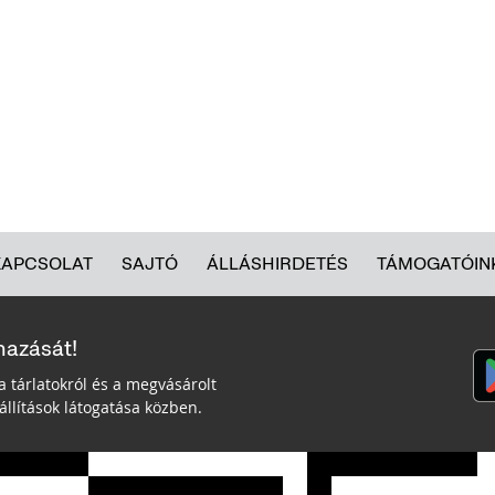
KAPCSOLAT
SAJTÓ
ÁLLÁSHIRDETÉS
TÁMOGATÓIN
mazását!
a tárlatokról és a megvásárolt
llítások látogatása közben.