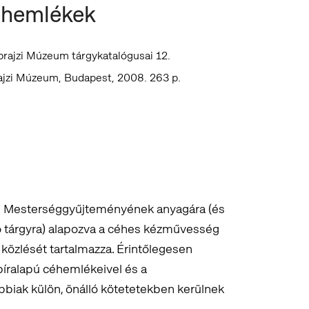
hemlékek
rajzi Múzeum tárgykatalógusai 12.
jzi Múzeum, Budapest, 2008. 263 p.
m Mesterséggyűjteményének anyagára (és
tárgyra) alapozva a céhes kézművesség
közlését tartalmazza. Érintőlegesen
píralapú céhemlékeivel és a
bbiak külön, önálló kötetetekben kerülnek