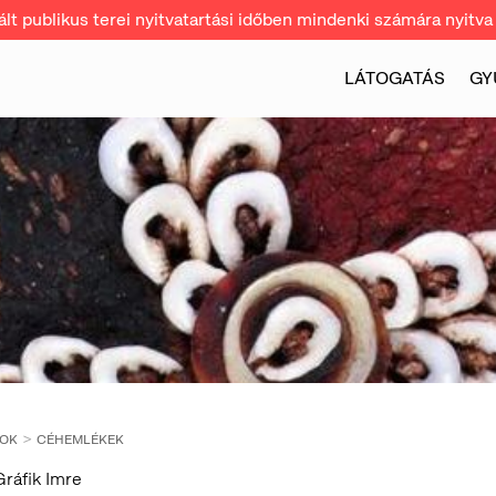
t publikus terei nyitvatartási időben mindenki számára nyitva 
LÁTOGATÁS
GY
SOK
CÉHEMLÉKEK
 Gráfik Imre