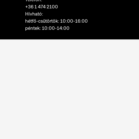
+36 1 474 2100
Hívható:
hétfő-csütörtök: 10:00-16:00
péntek: 10:00-14:00
E-mail:
info@neprajz.hu
Etnoshop:
+36 1 474 2150
Etknow Könyvesbolt:
+36 1 474 2222
Adatkezelési tájékoztató
Sütibeállítások
Visszaélések bejelentése
Akadálymentesítési nyilatkozat
Nyitvatartás: