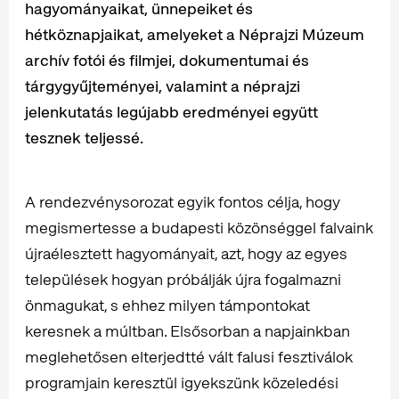
hagyományaikat, ünnepeiket és
hétköznapjaikat, amelyeket a Néprajzi Múzeum
archív fotói és filmjei, dokumentumai és
tárgygyűjteményei, valamint a néprajzi
jelenkutatás legújabb eredményei együtt
tesznek teljessé.
A rendezvénysorozat egyik fontos célja, hogy
megismertesse a budapesti közönséggel falvaink
újraélesztett hagyományait, azt, hogy az egyes
települések hogyan próbálják újra fogalmazni
önmagukat, s ehhez milyen támpontokat
keresnek a múltban. Elsősorban a napjainkban
meglehetősen elterjedtté vált falusi fesztiválok
programjain keresztül igyekszünk közeledési