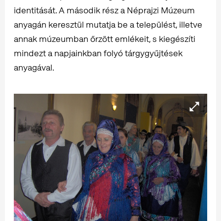
identitását. A második rész a Néprajzi Múzeum
anyagán keresztül mutatja be a települést, illetve
annak múzeumban őrzött emlékeit, s kiegészíti
mindezt a napjainkban folyó tárgygyűjtések
anyagával.