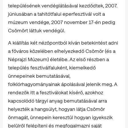
településének vendéglátásával kezdődtek, 2007.
júniusában a tahitótfalui eperfesztivál volt a
múzeum vendége, 2007 november 17-én pedig
Csömört láttuk vendégül.
A kiállítás két nézőpontból kíván betekintést adni
a főváros közelében elhelyezkedő Csömör (és a
Néprajzi Múzeum) életébe. Az első részben a
település fesztiválfaluként, kiemelkedő
ünnepeinek bemutatásával,
folklórhagyományainak ápolásával jelenik meg. A
rendezők itt a fesztiválokat kísérő, azokhoz
kapcsolódó tárgyi anyag bemutatásával arra
helyezték a hangsúlyt, hogyan látja Csömör
önmagát, ünnepein keresztül hogyan igyekszik
belülről felépíteni és megfogalmazni saját