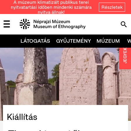
A múzeum klimatizált publikus terei
nyitvatartási időben mindenki számára
Részletek
nyitva állnak!
LÁTOGATÁS
GYŰJTEMÉNY
MÚZEUM
JEGYEK
Kiállítás