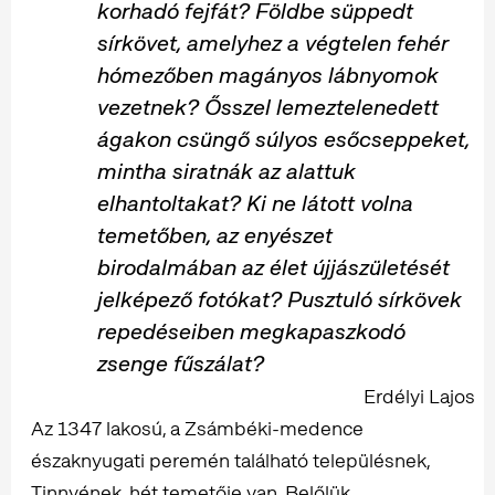
korhadó fejfát? Földbe süppedt
sírkövet, amelyhez a végtelen fehér
hómezőben magányos lábnyomok
vezetnek? Ősszel lemeztelenedett
ágakon csüngő súlyos esőcseppeket,
mintha siratnák az alattuk
elhantoltakat? Ki ne látott volna
temetőben, az enyészet
birodalmában az élet újjászületését
jelképező fotókat? Pusztuló sírkövek
repedéseiben megkapaszkodó
zsenge fűszálat?
Erdélyi Lajos
Az 1347 lakosú, a Zsámbéki-medence
északnyugati peremén található településnek,
Tinnyének, hét temetője van. Belőlük