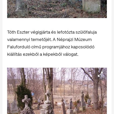
Tóth Eszter végigjárta és lefotózta szülőfaluja
valamennyi temetőjét. A Néprajzi Múzeum
Faluforduló című programjához kapcsolódó
kiállítás ezekből a képekből válogat.