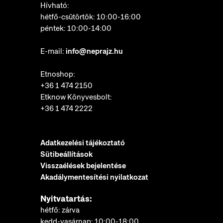
Hívható:
hétfő-csütörtök: 10:00-16:00
péntek: 10:00-14:00
E-mail:
info@neprajz.hu
Etnoshop:
+36 1 474 2150
Etknow Könyvesbolt:
+36 1 474 2222
Adatkezelési tájékoztató
Sütibeállítások
Visszaélések bejelentése
Akadálymentesítési nyilatkozat
Nyitvatartás:
hétfő: zárva
kedd-vasárnap: 10:00-18:00