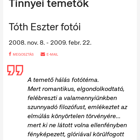
Tinnyei temetők
Tóth Eszter fotói
2008. nov. 8. - 2009. febr. 22.
MEGOSZTÁS
E-MAIL
A temető hálás fotótéma.
Mert romantikus, elgondolkodtató,
felébreszti a valamennyiünkben
szunnyadó filozófust, emlékeztet az
elmúlás könyörtelen törvényére...
mert ki ne látott volna ellenfényben
fényképezett, glóriával körülfogott