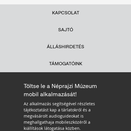
KAPCSOLAT
SAJTÓ
ÁLLÁSHIRDETÉS
TÁMOGATÓINK
Töltse le a Néprajzi Múzeum
mobil alkalmazását!
Az alkalmazás segítségével részletes
tájékoztatást kap a tárlatokról és a
megvásárolt audioguideokat is
meghallgathaja mobileszközéről a
kiállítások látogatása közben.