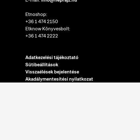
E-mail:
info@neprajz.hu
Etnoshop:
+36 1 474 2150
Etknow Könyvesbolt:
+36 1 474 2222
Adatkezelési tájékoztató
Sütibeállítások
Visszaélések bejelentése
Akadálymentesítési nyilatkozat
Nyitvatartás:
hétfő: zárva
kedd-vasárnap: 10:00-18:00
Jegypénztár:
hétfő: zárva
kedd-vasárnap: 10:00-17:30