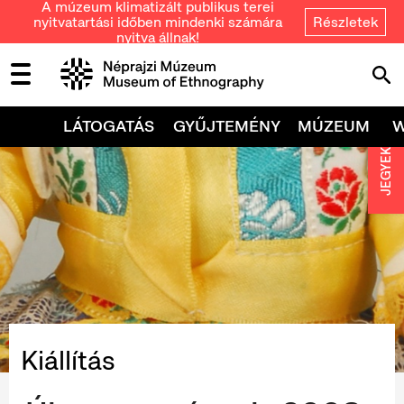
A múzeum klimatizált publikus terei
nyitvatartási időben mindenki számára
Részletek
nyitva állnak!
LÁTOGATÁS
GYŰJTEMÉNY
MÚZEUM
JEGYEK
Kiállítás