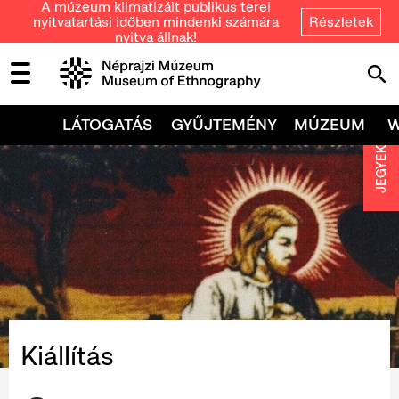
A múzeum klimatizált publikus terei
nyitvatartási időben mindenki számára
Részletek
nyitva állnak!
LÁTOGATÁS
GYŰJTEMÉNY
MÚZEUM
JEGYEK
Kiállítás