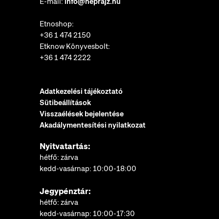
E-mail:
info@neprajz.hu
Etnoshop:
+36 1 474 2150
Etknow Könyvesbolt:
+36 1 474 2222
Adatkezelési tájékoztató
Sütibeállítások
Visszaélések bejelentése
Akadálymentesítési nyilatkozat
Nyitvatartás:
hétfő: zárva
kedd-vasárnap: 10:00-18:00
Jegypénztár:
hétfő: zárva
kedd-vasárnap: 10:00-17:30