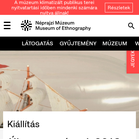
A múzeum klimatizált publikus terei
nyitvatartási időben mindenki számára
Részletek
nyitva állnak!
LÁTOGATÁS
GYŰJTEMÉNY
MÚZEUM
JEGYEK
Kiállítás