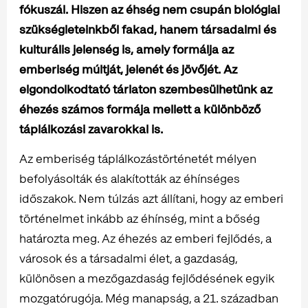
fókuszál. Hiszen az éhség nem csupán biológiai
szükségleteinkből fakad, hanem társadalmi és
kulturális jelenség is, amely formálja az
emberiség múltját, jelenét és jövőjét. Az
elgondolkodtató tárlaton szembesülhetünk az
éhezés számos formája mellett a különböző
táplálkozási zavarokkal is.
Az emberiség táplálkozástörténetét mélyen
befolyásolták és alakították az éhínséges
időszakok. Nem túlzás azt állítani, hogy az emberi
történelmet inkább az éhínség, mint a bőség
határozta meg. Az éhezés az emberi fejlődés, a
városok és a társadalmi élet, a gazdaság,
különösen a mezőgazdaság fejlődésének egyik
mozgatórugója. Még manapság, a 21. században