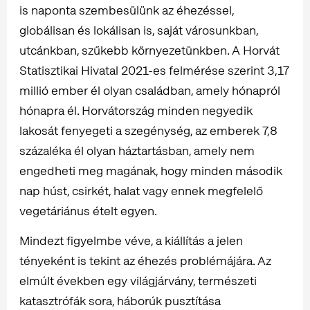
is naponta szembesülünk az éhezéssel,
globálisan és lokálisan is, saját városunkban,
utcánkban, szűkebb környezetünkben. A Horvát
Statisztikai Hivatal 2021-es felmérése szerint 3,17
millió ember él olyan családban, amely hónapról
hónapra él. Horvátország minden negyedik
lakosát fenyegeti a szegénység, az emberek 7,8
százaléka él olyan háztartásban, amely nem
engedheti meg magának, hogy minden második
nap húst, csirkét, halat vagy ennek megfelelő
vegetáriánus ételt egyen.
Mindezt figyelmbe véve, a kiállítás a jelen
tényeként is tekint az éhezés problémájára. Az
elmúlt években egy világjárvány, természeti
katasztrófák sora, háborúk pusztítása