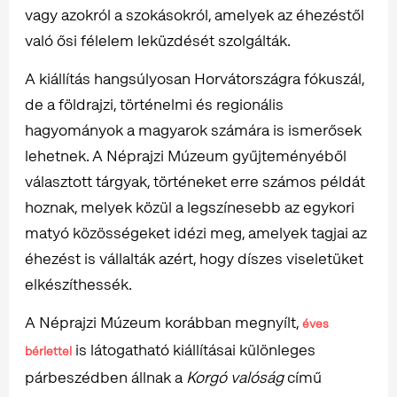
vagy azokról a szokásokról, amelyek az éhezéstől
való ősi félelem leküzdését szolgálták.
A kiállítás hangsúlyosan Horvátországra fókuszál,
de a földrajzi, történelmi és regionális
hagyományok a magyarok számára is ismerősek
lehetnek. A Néprajzi Múzeum gyűjteményéből
választott tárgyak, történeket erre számos példát
hoznak, melyek közül a legszínesebb az egykori
matyó közösségeket idézi meg, amelyek tagjai az
éhezést is vállalták azért, hogy díszes viseletüket
elkészíthessék.
A Néprajzi Múzeum korábban megnyílt,
éves
is látogatható kiállításai különleges
bérlettel
párbeszédben állnak a
Korgó valóság
című