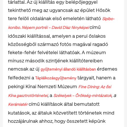
tárlattal. Az új kiállítás egy belépőjeggyel
tekinthető meg az ugyancsak az épület Hősök
tere felöli oldalának első emeletén látható
Sipibo-
című
konibo. Népem portréi – David Díaz fényképei
időszaki kiállítással, amelyen a perui őslakos
közösségből származó fotós magával ragadó
fekete-fehér felvételei láthatóak. A múzeum
mínusz második szintjének kiállítótereiben
nemcsak az új
érdemes
gyűjteményi állandó kiállításban
felfedezni a
tárgyait, hanem a
Táplálkozásgyűjtemény
pekingi Kínai Nemzeti Múzeum
Fine Dining: Az ősi
, a
, a
Kína gasztrotörténetei
Székelyek – Örökség-mintázatok
című kiállítások által bemutatott
Kerámiatér
kutatások, az általuk közvetített történetek mind
hozzájárulnak ahhoz, hogy összetett képünk