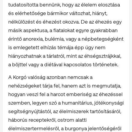
tudatosította bennünk, hogy az élelem elosztása
és elérhetősége bármikor változhat, hiányt,
nélkülözést és éhezést okozva. De az éhezés egy
másik aspektusa, a fiatalokat egyre gyakrabban
érintő anorexia, bulémia, vagy a népbetegségként
is emlegetett elhízás témája épp úgy nem
hiányozhatnak a tárlatról, mint az éhségsztrájkkal,
a böjttel vagy a diétával kapcsolatos történetek.
A Korgó valóság azonban nemcsak a
nehézségeket tárja fel, hanem azt is megmutatja,
hogyan veszi fel a harcot emberiség az éhezéssel
szemben, legyen szó a humanitárius, jótékonysági
segítségnyújtástól, az élelmiszerek tartósításáról,
háborús receptekről, ostrom alatti
élelmiszertermelésről, a burgonya jelentőségéről