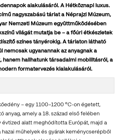
indennapok alakulásáról. A Hétköznapi luxus.
g című nagyszabású tárlat a Néprajzi Múzeum,
gyar Nemzeti Múzeum együttműködésében
zínű világát mutatja be – a főúri étkészletek
díszítő színes tányérokig. A tárlaton látható
ül nemcsak ugyanannak az anyagnak a
, hanem hallhatunk társadalmi mobilitásról, a
modern formatervezés kialakulásáról.
őedény – egy 1100–1200 °C-on égetett,
tó anyag, amely a 18. század első felében
y évtized alatt meghódította Európát, majd a
n a hazai műhelyek és gyárak keménycserépből