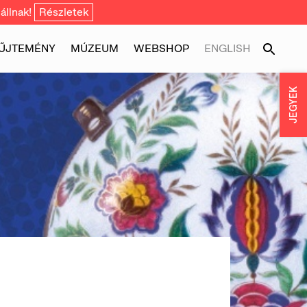
állnak!
Részletek
ŰJTEMÉNY
MÚZEUM
WEBSHOP
ENGLISH
JEGYEK