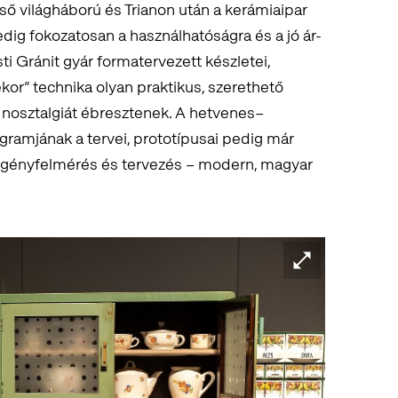
ső világháború és Trianon után a kerámiaipar
edig fokozatosan a használhatóságra és a jó ár-
ti Gránit gyár formatervezett készletei,
kor” technika olyan praktikus, szerethető
s nosztalgiát ébresztenek. A hetvenes–
ramjának a tervei, prototípusai pedig már
 igényfelmérés és tervezés – modern, magyar