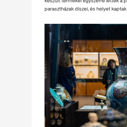
készült termékei egyszerre lettek a p
parasztházak díszei, és helyet kaptak