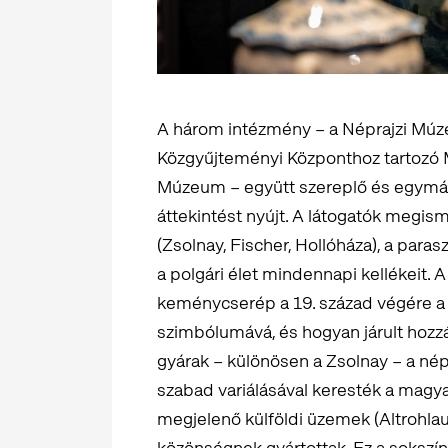
A három intézmény – a Néprajzi Mú
Közgyűjteményi Központhoz tartozó
Múzeum – együtt szereplő és egymás
áttekintést nyújt. A látogatók megis
(Zsolnay, Fischer, Hollóháza), a para
a polgári élet mindennapi kellékeit. A 
keménycserép a 19. század végére a
szimbólumává, és hogyan járult hozzá
gyárak – különösen a Zsolnay – a nép
szabad variálásával keresték a magya
megjelenő külföldi üzemek (Altrohla
közönségnek gyártottak. Ez a sokszín