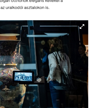
olgári otthonok elegáns kellékei a
 az uralkodói asztalokon is.