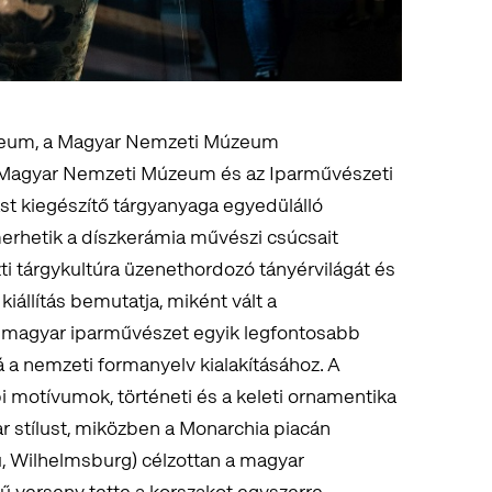
zeum, a Magyar Nemzeti Múzeum
 Magyar Nemzeti Múzeum és az Iparművészeti
t kiegészítő tárgyanyaga egyedülálló
merhetik a díszkerámia művészi csúcsait
szti tárgykultúra üzenethordozó tányérvilágát és
kiállítás bemutatja, miként vált a
 magyar iparművészet egyik legfontosabb
 a nemzeti formanyelv kialakításához. A
i motívumok, történeti és a keleti ornamentika
r stílust, miközben a Monarchia piacán
u, Wilhelmsburg) célzottan a magyar
ű verseny tette a korszakot egyszerre