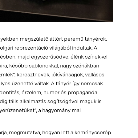
lyekben megszülető áttört peremű tányérok,
lgári reprezentáció világából indultak. A
estésben, majd egyszerűsödve, élénk színekkel
alaira, később sablonokkal, nagy szériákban
„Emlék”, keresztnevek, jókívánságok, vallásos
lyes üzenetté váltak. A tányér így nemcsak
identitás, érzelem, humor és propaganda
, digitális alkalmazás segítségével maguk is
tányérüzenetüket”, a hagyomány mai
eltárja, megmutatva, hogyan lett a keménycserép