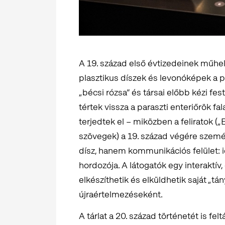
A 19. század első évtizedeinek műhe
plasztikus díszek és levonóképek a po
„bécsi rózsa” és társai előbb kézi f
tértek vissza a paraszti enteriőrök f
terjedtek el – miközben a feliratok (
szövegek) a 19. század végére szemé
dísz, hanem kommunikációs felület: 
hordozója. A látogatók egy interaktív
elkészíthetik és elküldhetik saját „
újraértelmezéseként.
A tárlat a 20. század történetét is f