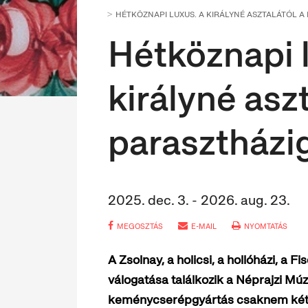
HÉTKÖZNAPI LUXUS. A KIRÁLYNÉ ASZTALÁTÓL A
Hétköznapi 
királyné aszt
parasztházi
2025. dec. 3. - 2026. aug. 23.
MEGOSZTÁS
E-MAIL
NYOMTATÁS
A Zsolnay, a holicsi, a hollóházi, a 
válogatása találkozik a Néprajzi Múz
keménycserépgyártás csaknem kétsz