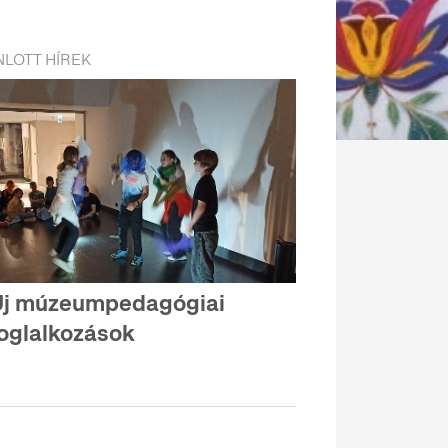
LOTT HÍREK
Új múzeumpedagógiai
oglalkozások