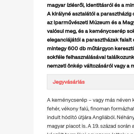
magyar ízlésről, identitásról és a m
A királyné asztalától a parasztházi
az Iparművészeti Múzeum és a Ma
valósul meg, és a keménycserép soks
eleganciájától a parasztházak falait 
mintegy 600 db műtárgyon kereszt
sokféle felhasználásával találkozunk
nemzeti önkép változásáról vagy a 
Jegyvásárlás
A keménycserép – vagy más néven k
fehér, vékony falú, finoman formázha
indult hódító útjára Angliából. Néhán
magyar piacot is. A 19. század sorá