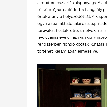
a modern háztartás alapanyaga. Az el
térképe újrarajzolódott, a hangsúly p
érték arányra helyeződött át. A kispes
egymásba rakható tálai és a „spritzde
tárgyakat hoztak létre, amelyek ma i
nyolcvanas évek Házgyári konyhaprog
rendszerben gondolkodtak: kutatás,
történet, kerámiában elmesélve.