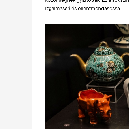
izgalmassá és ellentmondásossá.