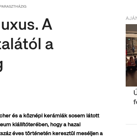
 PARASZTHÁZIG
luxus. A
AJÁN
alától a
g
f
Fischer és a köznépi kerámiák sosem látott
eum kiállítóterében, hogy a hazai
áz éves történetén keresztül meséljen a