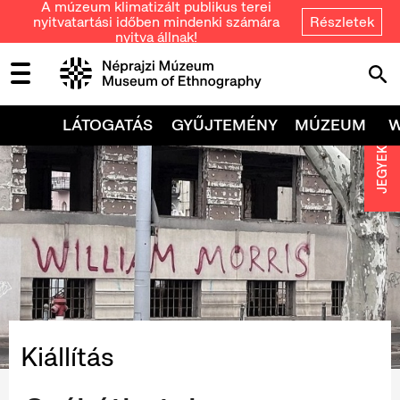
A múzeum klimatizált publikus terei
nyitvatartási időben mindenki számára
Részletek
nyitva állnak!
LÁTOGATÁS
GYŰJTEMÉNY
MÚZEUM
JEGYEK
Kiállítás