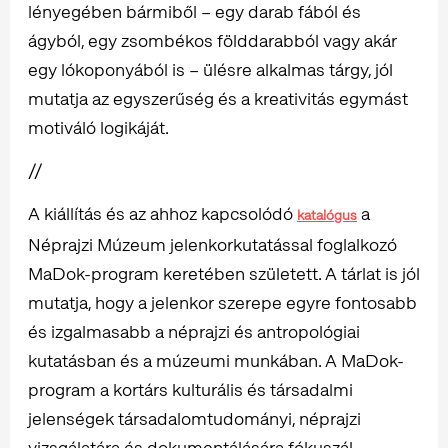
lényegében bármiből – egy darab fából és
ágyból, egy zsombékos földdarabból vagy akár
egy lókoponyából is – ülésre alkalmas tárgy, jól
mutatja az egyszerűség és a kreativitás egymást
motiváló logikáját.
//
A kiállítás és az ahhoz kapcsolódó
a
katalógus
Néprajzi Múzeum jelenkorkutatással foglalkozó
MaDok-program keretében született. A tárlat is jól
mutatja, hogy a jelenkor szerepe egyre fontosabb
és izgalmasabb a néprajzi és antropológiai
kutatásban és a múzeumi munkában. A MaDok-
program a kortárs kulturális és társadalmi
jelenségek társadalomtudományi, néprajzi
vizsgálatára és dokumentálására fókuszál,