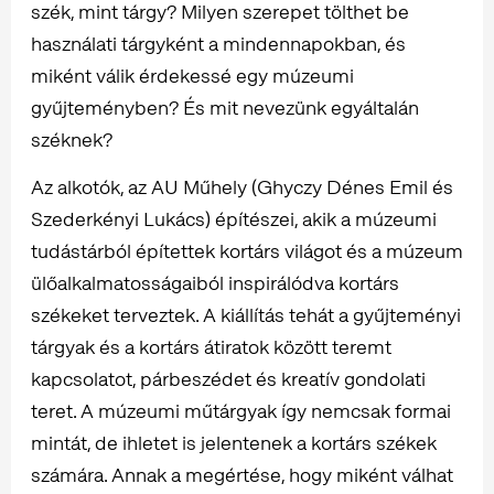
szék, mint tárgy? Milyen szerepet tölthet be
használati tárgyként a mindennapokban, és
miként válik érdekessé egy múzeumi
gyűjteményben? És mit nevezünk egyáltalán
széknek?
Az alkotók, az AU Műhely (Ghyczy Dénes Emil és
Szederkényi Lukács) építészei, akik a múzeumi
tudástárból építettek kortárs világot és a múzeum
ülőalkalmatosságaiból inspirálódva kortárs
székeket terveztek. A kiállítás tehát a gyűjteményi
tárgyak és a kortárs átiratok között teremt
kapcsolatot, párbeszédet és kreatív gondolati
teret. A múzeumi műtárgyak így nemcsak formai
mintát, de ihletet is jelentenek a kortárs székek
számára. Annak a megértése, hogy miként válhat