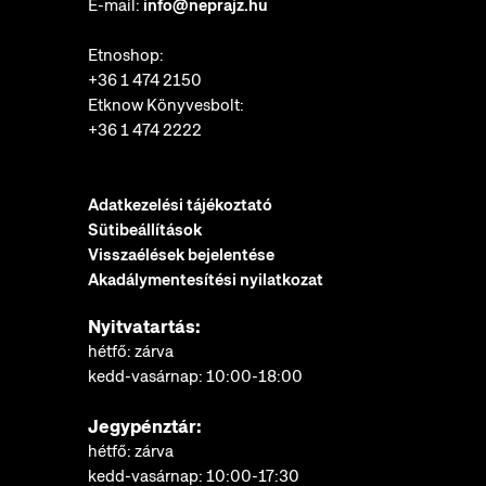
E-mail:
info@neprajz.hu
Etnoshop:
+36 1 474 2150
Etknow Könyvesbolt:
+36 1 474 2222
Adatkezelési tájékoztató
Sütibeállítások
Visszaélések bejelentése
Akadálymentesítési nyilatkozat
Nyitvatartás:
hétfő: zárva
kedd-vasárnap: 10:00-18:00
Jegypénztár:
hétfő: zárva
kedd-vasárnap: 10:00-17:30