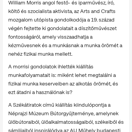
William Morris angol festő- és iparművész, író,
költő és szocialista aktivista, az Arts and Crafts
mozgalom utópista gondolkodója a 19. század
végén fejtette ki gondolatait a díszítőművészet
fontosságáról, amely visszaadhatja a
kézművesnek és a munkásnak a munka örömét a
nehéz fizikai munka mellett.
A morrisi gondolatok ihlették kiállítás
munkafolyamatait is: miként lehet megtalálni a
fizikai munka keserveiben az alkotás örömét, és
ezt átadni a használónak is?
A Székátiratok című kiállítás kiindulópontja a
Néprajzi Múzeum Bútorgyűjteménye, amelynek
ülőbútoraiból, ülőalkalmatosságaiból, székeiből és
sámlijaiból inspirálódva az AU Műhely budapesti