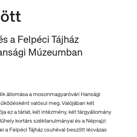
ött
s a Felpéci Tájház
 Hansági Múzeumban
adik állomása a mosonmagyaróvári Hansági
ködésként valósul meg. Valójában két
ja ez a tárlat, két intézmény, két tárgyállomány
Műhely kortárs széktanulmányai és a Néprajzi
a Felpéci Tájház csuhéval beszőtt lécvázas