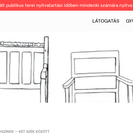
t publikus terei nyitvatartási időben mindenki számára nyitva 
LÁTOGATÁS
GY
YSZÍNEN
KÉT SZÉK KÖZÖTT