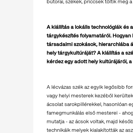
bútorai, székek, priccsek töltik meg a 
A kiállítás a lokális technológiák 
tárgykészítés folyamatáról. Hogyan 
társadalmi szokások, hierarchiába á
hely tárgykultúráját? A kiállítás a s
kérdez egy adott hely kultúrájáról, a
A lécvázas szék az egyik legősibb fo
vagy helyi mesterek kezéből kerültek 
ácsolat sarokpillérekkel, hasonlóan 
famegmunkálás első mesterei - ahog
mutatja - az ácsok voltak, majd késő
technikáik melyek kialakították az a