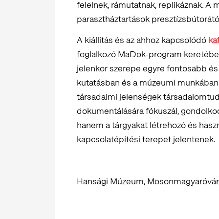
felelnek, rámutatnak, replikáznak. A
parasztháztartások presztízsbútorátó
A kiállítás és az ahhoz kapcsolódó
ka
foglalkozó MaDok-program keretében sz
jelenkor szerepe egyre fontosabb és 
kutatásban és a múzeumi munkában. 
társadalmi jelenségek társadalomtudo
dokumentálására fókuszál, gondolk
hanem a tárgyakat létrehozó és haszn
kapcsolatépítési terepet jelentenek.
Hansági Múzeum, Mosonmagyaróvár, Sz