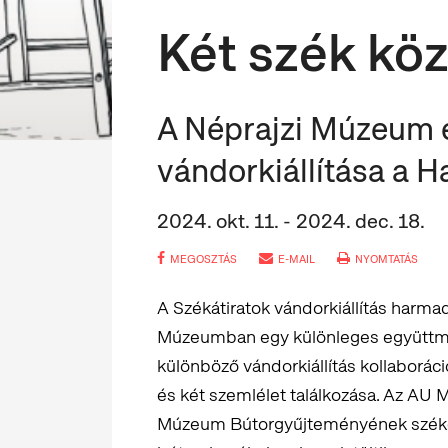
Két szék köz
A Néprajzi Múzeum é
vándorkiállítása a
2024. okt. 11. - 2024. dec. 18.
MEGOSZTÁS
E-MAIL
NYOMTATÁS
A Székátiratok vándorkiállítás harm
Múzeumban egy különleges együttmű
különböző vándorkiállítás kollaboráció
és két szemlélet találkozása. Az AU 
Múzeum Bútorgyűjteményének székei 