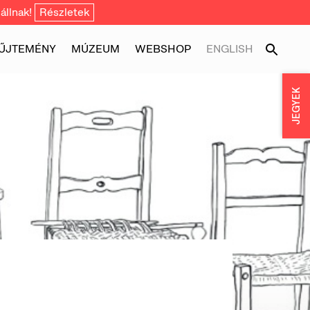
állnak!
Részletek
ŰJTEMÉNY
MÚZEUM
WEBSHOP
ENGLISH
JEGYEK