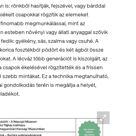
n is: rönkből hasítják, fejszével, vagy bárddal
kiékelt csapokkal rögzítik az elemeket
k finomabb megmunkálással, mint az
en esteben növényi vagy állati anyaggal szővik
 fedik: gyékény, sás, szalma vagy csuhé. A
ukorica fosztékból pödört és két ágból össze
okat. A lécváz több generációt is kiszolgált, az
 a csapok ékelésével rögzítették és a frissen
él szebb mintákat. Ez a technika megtanulható,
iai gondolkodás terén is megállja a helyét,
ladékot.