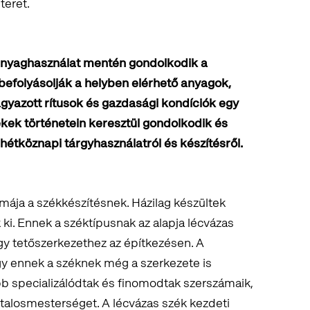
teret.
és anyaghasználat mentén gondolkodik a
befolyásolják a helyben elérhető anyagok,
gyazott rítusok és gazdasági kondíciók egy
zékek történetein keresztül gondolkodik és
 hétköznapi tárgyhasználatról és készítésről.
rmája a székkészítésnek. Házilag készültek
ki. Ennek a széktípusnak az alapja lécvázas
egy tetőszerkezethez az építkezésen. A
y ennek a széknek még a szerkezete is
bb specializálódtak és finomodtak szerszámaik,
sztalosmesterséget. A lécvázas szék kezdeti