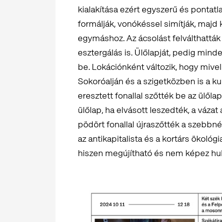
kialakítása ezért egyszerű és pontatla
formálják, vonókéssel simítják, majd 
egymáshoz. Az ácsolást felválthattá
esztergálás is. Ülőlapját, pedig mind
be. Lokációnként változik, hogy mivel
Sokoróalján és a szigetközben is a k
eresztett fonallal szőtték be az ülőlap
ülőlap, ha elvásott leszedték, a vázat
pödört fonallal újraszőtték a szebbn
az antikapitalista és a kortárs ökológ
hiszen megújítható és nem képez hul