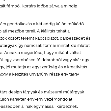
zált fémből, kortárs időbe zárva a mindig
társ gondolkozás a két eddig külön működő
olati mezőbe tereli. A kiállítás tehát a
ratok között teremt kapcsolatot, párbeszédet és
űtárgyak így nemcsak formai mintát, de ihletet
ra. Annak a megértése, hogy miként válhat
ból, egy zsombékos földdarabból vagy akár egy
y, jól mutatja az egyszerűség és a kreativitás
 hogy a készítés ugyanúgy része egy tárgy
ortárs design tárgyak és múzeumi műtárgyak
ülön karakter, egy-egy vezérgondolat
beszédben állnak egymással: kérdeznek,