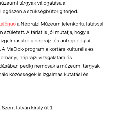
 múzeumi tárgyak válogatása a
l egészen a szükségbútorig terjed.
talógus
a Néprajzi Múzeum jelenkorkutatással
ületett. A tárlat is jól mutatja, hogy a
izgalmasabb a néprajzi és antropológiai
A MaDok-program a kortárs kulturális és
mányi, néprajzi vizsgálatára és
odásában pedig nemcsak a múzeumi tárgyak,
áló közösségek is izgalmas kutatási és
ent István király út 1.