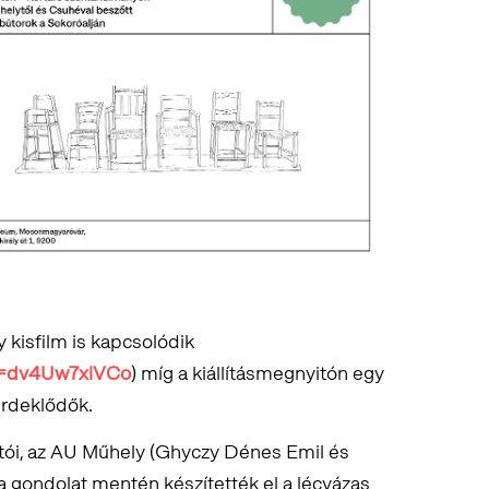
y kisfilm is kapcsolódik
v=dv4Uw7xiVCo
) míg a kiállításmegnyitón egy
érdeklődők.
otói, az AU Műhely (Ghyczy Dénes Emil és
a gondolat mentén készítették el a lécvázas