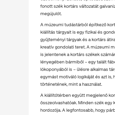
fonott szék kortárs változatát galvani
megújulót.
A múzeumi tudástárból építkező kor
kiállítás tárgyait is egy fizikai és gond
gyűjteményi tárgyak és a kortárs áti
kreatív gondolati teret. A múzeumi m
is jelentenek a kortárs székek számá
lényegében bármiből – egy talált fá
lókoponyából is – ülésre alkalmas tárg
egymást motiváló logikáját és azt is,
történetének, mint a használat.
A kiállítótérben együtt megjelenő k
összeolvashatóak. Minden szék egy k
hordozója. A legfontosabb, hogy pár