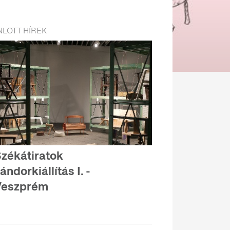
LOTT HÍREK
zékátiratok
ándorkiállítás I. -
Veszprém