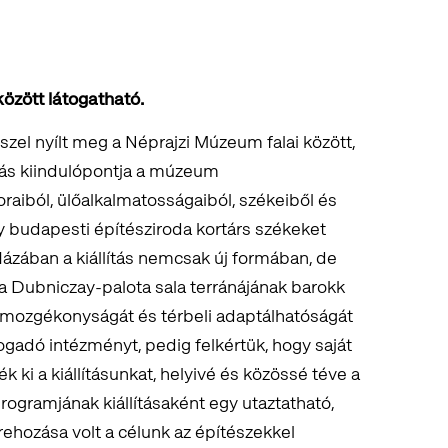
között látogatható.
sszel nyílt meg a Néprajzi Múzeum falai között,
lítás kiindulópontja a múzeum
aiból, ülőalkalmatosságaiból, székeiből és
y budapesti építésziroda kortárs székeket
ázában a kiállítás nemcsak új formában, de
l a Dubniczay-palota sala terránájának barokk
ió mozgékonyságát és térbeli adaptálhatóságát
ogadó intézményt, pedig felkértük, hogy saját
ki a kiállításunkat, helyivé és közössé téve a
ogramjának kiállításaként egy utaztatható,
rehozása volt a célunk az építészekkel