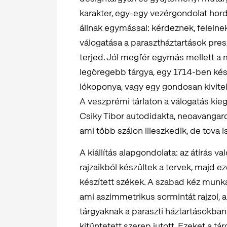
karakter, egy-egy vezérgondolat hor
állnak egymással: kérdeznek, felelne
válogatása a parasztháztartások pre
terjed. Jól megfér egymás mellett a 
legöregebb tárgya, egy 1714-ben kés
lókoponya, vagy egy gondosan kivitel
A veszprémi tárlaton a válogatás ki
Csiky Tibor autodidakta, neoavangar
ami több szálon illeszkedik, de tova is
A kiállítás alapgondolata: az átírás v
rajzaikból készültek a tervek, majd e
készített székek. A szabad kéz munkái
ami aszimmetrikus sormintát rajzol, a
tárgyaknak a paraszti háztartásokba
kitüntetett szerep jutott. Ezeket a t