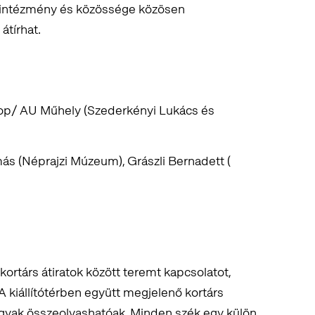
 intézmény és közössége közösen
átírhat.
op/ AU Műhely (Szederkényi Lukács és
s (Néprajzi Múzeum), Grászli Bernadett (
 kortárs átiratok között teremt kapcsolatot,
 A kiállítótérben együtt megjelenő kortárs
gyak összeolvashatóak. Minden szék egy külön