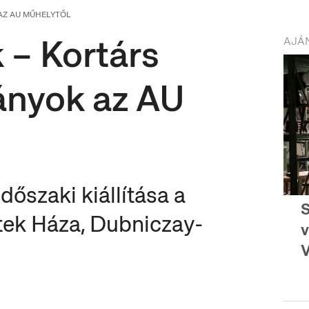
AZ AU MŰHELYTŐL
 – Kortárs
AJÁN
ányok az AU
őszaki kiállítása a
S
ek Háza, Dubniczay-
v