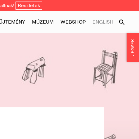
állnak!
Részletek
ŰJTEMÉNY
MÚZEUM
WEBSHOP
ENGLISH
JEGYEK