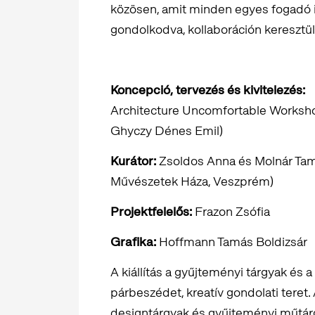
közösen, amit minden egyes fogadó
gondolkodva, kollaboráción keresztül 
Koncepció, tervezés és kivitelezés:
Architecture Uncomfortable Worksh
Ghyczy Dénes Emil)
Kurátor:
Zsoldos Anna és Molnár Tamá
Művészetek Háza, Veszprém)
Projektfelelős:
Frazon Zsófia
Grafika:
Hoffmann Tamás Boldizsár
A kiállítás a gyűjteményi tárgyak és a
párbeszédet, kreatív gondolati teret.
designtárgyak és gyűjteményi műtár