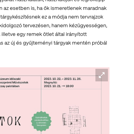
an az esetben is, ha ők ismeretlenek maradnak
tárgykészítésnek ez a módja nem tervrajzok
 kidolgozó tervezésen, hanem kézügyességen,
letve egy remek ötlet által irányított
ítás az új és gyűjteményi tárgyak mentén próbál