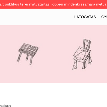
t publikus terei nyitvatartási időben mindenki számára nyitva 
LÁTOGATÁS
GY
YSZÍNEN