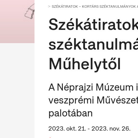
SZÉKÁTIRATOK – KORTÁRS SZÉKTANULMÁNYOK 
Székátiratok
széktanulm
Műhelytől
A Néprajzi Múzeum id
veszprémi Művészet
palotában
2023. okt. 21. - 2023. nov. 26.