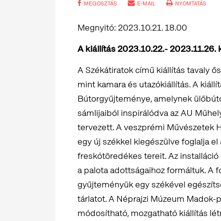
MEGOSZTÁS
E-MAIL
NYOMTATÁS
Megnyitó: 2023.10.21. 18.00
A kiállítás 2023.10.22.- 2023.11.26. 
A Székátiratok című kiállítás tavaly ő
mint kamara és utazókiállítás. A kiál
Bútorgyűjteménye, amelynek ülőbútor
sámlijaiból inspirálódva az AU Műhel
tervezett. A veszprémi Művészetek H
egy új székkel kiegészülve foglalja e
freskótöredékes tereit. Az installác
a palota adottságaihoz formáltuk. A f
gyűjteményük egy székével egészítsék 
tárlatot. A Néprajzi Múzeum Madok-pr
módosítható, mozgatható kiállítás lét