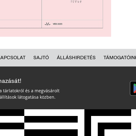
KAPCSOLAT
SAJTÓ
ÁLLÁSHIRDETÉS
TÁMOGATÓIN
mazását!
a tárlatokról és a megvásárolt
llítások látogatása közben.