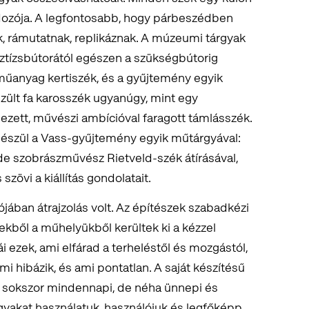
dozója. A legfontosabb, hogy párbeszédben
k, rámutatnak, replikáznak. A múzeumi tárgyak
sztízsbútorától egészen a szükségbútorig
műanyag kertiszék, és a gyűjtemény egyik
zült fa karosszék ugyanúgy, mint egy
ezett, művészi ambícióval faragott támlásszék.
egészül a Vass-gyűjtemény egyik műtárgyával:
de szobrászművész Rietveld-szék átírásával,
 szövi a kiállítás gondolatait.
alójában átrajzolás volt. Az építészek szabadkézi
zekből a műhelyükből kerültek ki a kézzel
 ezek, ami elfárad a terheléstől és mozgástól,
mi hibázik, és ami pontatlan. A saját készítésű
n sokszor mindennapi, de néha ünnepi és
árgyakat használatuk, használójuk és legfőképp