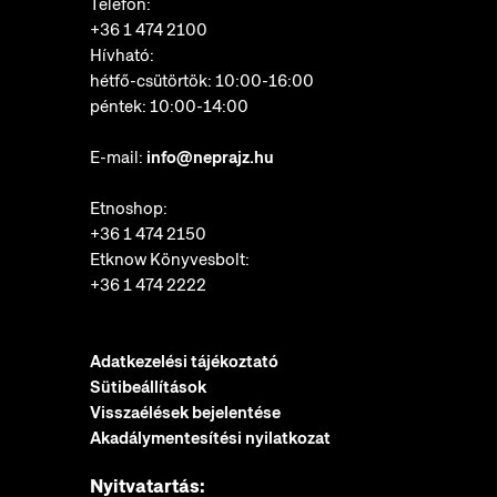
Telefon:
+36 1 474 2100
Hívható:
hétfő-csütörtök: 10:00-16:00
péntek: 10:00-14:00
E-mail:
info@neprajz.hu
Etnoshop:
+36 1 474 2150
Etknow Könyvesbolt:
+36 1 474 2222
Adatkezelési tájékoztató
Sütibeállítások
Visszaélések bejelentése
Akadálymentesítési nyilatkozat
Nyitvatartás: