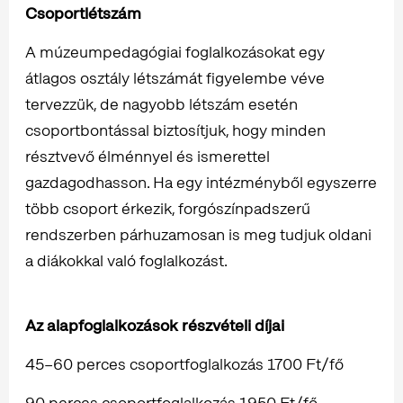
Csoportlétszám
A múzeumpedagógiai foglalkozásokat egy
átlagos osztály létszámát figyelembe véve
tervezzük, de nagyobb létszám esetén
csoportbontással biztosítjuk, hogy minden
résztvevő élménnyel és ismerettel
gazdagodhasson. Ha egy intézményből egyszerre
több csoport érkezik, forgószínpadszerű
rendszerben párhuzamosan is meg tudjuk oldani
a diákokkal való foglalkozást.
Az alapfoglalkozások részvételi díjai
45–60 perces csoportfoglalkozás 1700 Ft/fő
90 perces csoportfoglalkozás 1950 Ft/fő