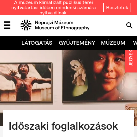
A múzeum klimatizált publikus terei
nyitvatartási időben mindenki számára
Részletek
nyitva állnak!
LÁTOGATÁS
GYŰJTEMÉNY
MÚZEUM
JEGYEK
Időszaki foglalkozások