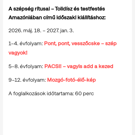
A szépség rítusai – Tolldísz és testfestés
Amazóniában című időszaki kiállításhoz:
2026. máj. 18. – 2027. jan. 3.
1–4. évfolyam:
Pont, pont, vesszőcske – szép
vagyok!
5–8. évfolyam:
PACSI! – vagyis add a kezed
9–12. évfolyam:
Mozgó-fotó-élő-kép
A foglalkozások időtartama: 60 perc