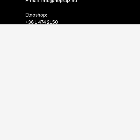
E-mail:
info@neprajz.hu
Etnoshop:
+36 1 474 2150
Etknow Könyvesbolt:
+36 1 474 2222
Adatkezelési tájékoztató
Sütibeállítások
Visszaélések bejelentése
Akadálymentesítési nyilatkozat
Nyitvatartás:
hétfő: zárva
kedd-vasárnap: 10:00-18:00
Jegypénztár:
hétfő: zárva
kedd-vasárnap: 10:00-17:30