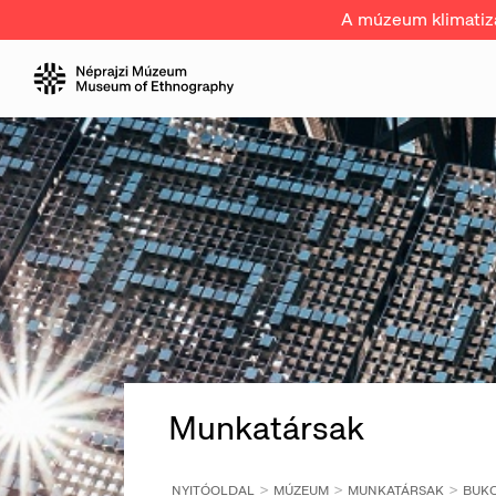
A múzeum klimatizál
Munkatársak
NYITÓOLDAL
MÚZEUM
MUNKATÁRSAK
BUKO