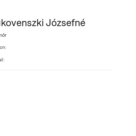
kovenszki Józsefné
mőr
on:
il: