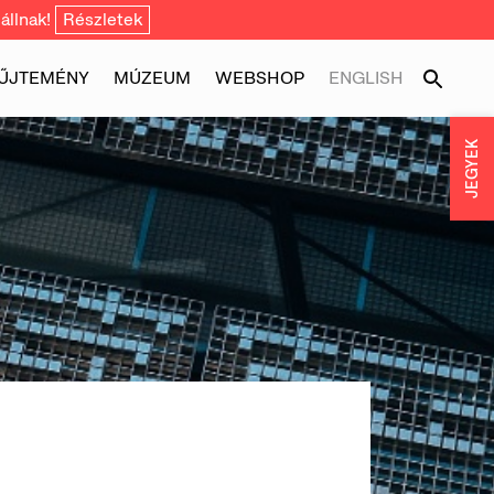
állnak!
Részletek
ŰJTEMÉNY
MÚZEUM
WEBSHOP
ENGLISH
JEGYEK