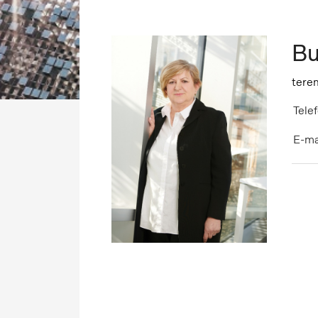
Bu
tere
Telef
E-ma