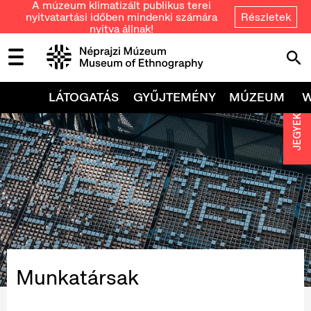
A múzeum klimatizált publikus terei
nyitvatartási időben mindenki számára
Részletek
nyitva állnak!
LÁTOGATÁS
GYŰJTEMÉNY
MÚZEUM
JEGYEK
Munkatársak