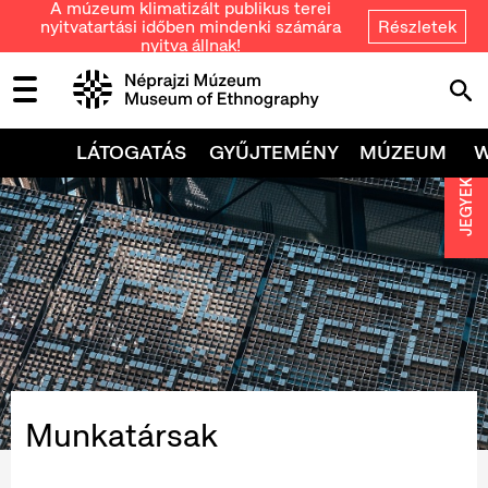
A múzeum klimatizált publikus terei
nyitvatartási időben mindenki számára
Részletek
nyitva állnak!
LÁTOGATÁS
GYŰJTEMÉNY
MÚZEUM
JEGYEK
Munkatársak