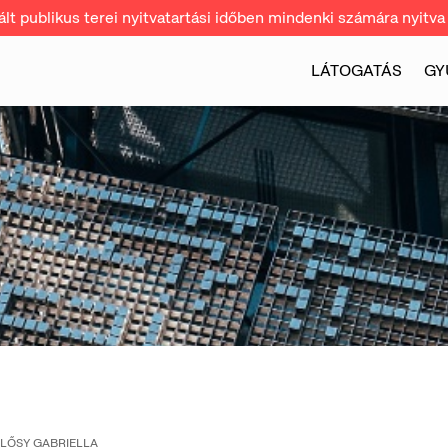
t publikus terei nyitvatartási időben mindenki számára nyitva 
LÁTOGATÁS
GY
LŐSY GABRIELLA