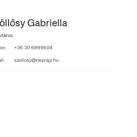
öllősy Gabriella
vtáros
on:
+36 30 6899604
il:
szollosy@neprajz.hu