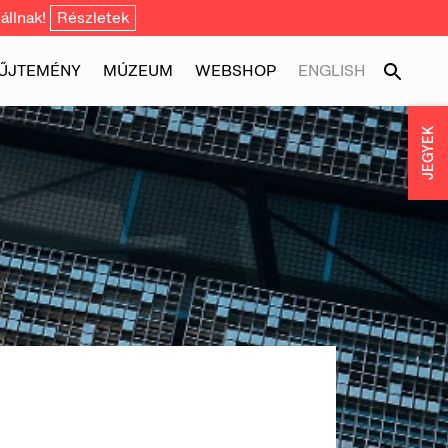
állnak!
Részletek
ŰJTEMÉNY
MÚZEUM
WEBSHOP
ENGLISH
JEGYEK