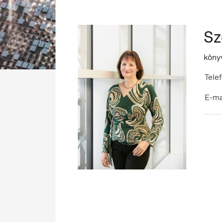
Sz
köny
Telef
E-ma