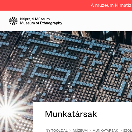
A múzeum klimatizál
Munkatársak
NYITÓOLDAL
MÚZEUM
MUNKATÁRSAK
SZÖL