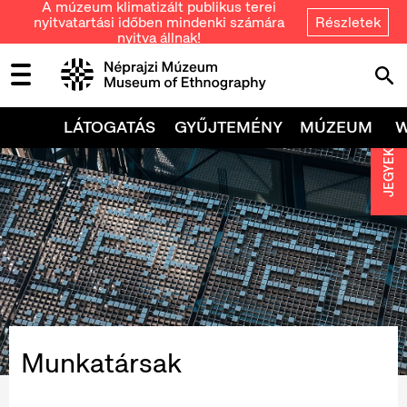
A múzeum klimatizált publikus terei
nyitvatartási időben mindenki számára
Részletek
nyitva állnak!
LÁTOGATÁS
GYŰJTEMÉNY
MÚZEUM
JEGYEK
Munkatársak