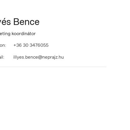
lyés Bence
eting koordinátor
on:
+36 30 3476055
il:
illyes.bence@neprajz.hu