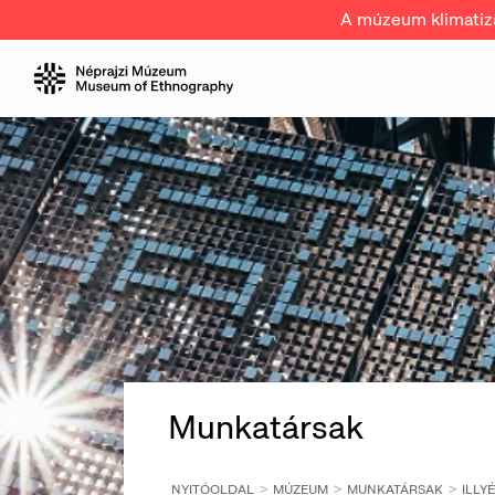
A múzeum klimatizál
Munkatársak
NYITÓOLDAL
MÚZEUM
MUNKATÁRSAK
ILLY