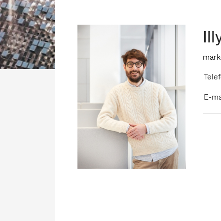
Il
mark
Telef
E-ma