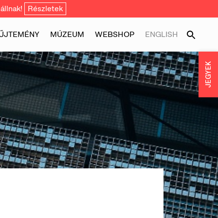
állnak!
Részletek
ŰJTEMÉNY
MÚZEUM
WEBSHOP
ENGLISH
JEGYEK