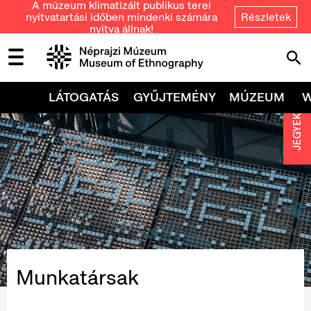
A múzeum klimatizált publikus terei
nyitvatartási időben mindenki számára
Részletek
nyitva állnak!
LÁTOGATÁS
GYŰJTEMÉNY
MÚZEUM
JEGYEK
Munkatársak