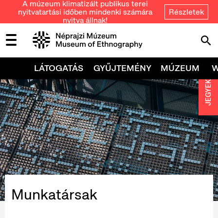
A múzeum klimatizált publikus terei
nyitvatartási időben mindenki számára
Részletek
nyitva állnak!
LÁTOGATÁS
GYŰJTEMÉNY
MÚZEUM
JEGYEK
Munkatársak