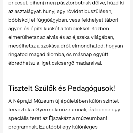
priccset, pihenj meg pásztorbotnak dőlve, húzd ki
az asztalágyat, hunyj egy rövidet buszülésen,
bóbiskolj el függőágyban, vess fekhelyet tábori
ágyon és építs kuckót a többiekkel. Közben
elmerülhetsz az alvás és az éjszaka világában,
mesélhetsz a szokásaidról, elmondhatod, hogyan
ringatod magad álomba, és másnap együtt
ébredhetsz a liget csicsergő madaraival.
Tisztelt Szülők és Pedagógusok!
A Néprajzi Múzeum új épületében külön szintet
terveztek a Gyermekmúzeumnak, és benne egy
speciális teret az Éjszakázz a múzeumban!
programnak. Ez utóbbi egy különleges