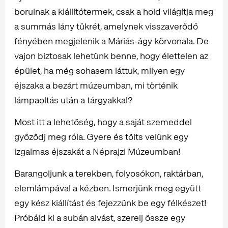
borulnak a kiállítótermek, csak a hold világítja meg
a summás lány tükrét, amelynek visszaverődő
fényében megjelenik a Máriás-ágy körvonala. De
vajon biztosak lehetünk benne, hogy élettelen az
épület, ha még sohasem láttuk, milyen egy
éjszaka a bezárt múzeumban, mi történik
lámpaoltás után a tárgyakkal?
Most itt a lehetőség, hogy a saját szemeddel
győződj meg róla. Gyere és tölts velünk egy
izgalmas éjszakát a Néprajzi Múzeumban!
Barangoljunk a terekben, folyosókon, raktárban,
elemlámpával a kézben. Ismerjünk meg együtt
egy kész kiállítást és fejezzünk be egy félkészet!
Próbáld ki a subán alvást, szerelj össze egy