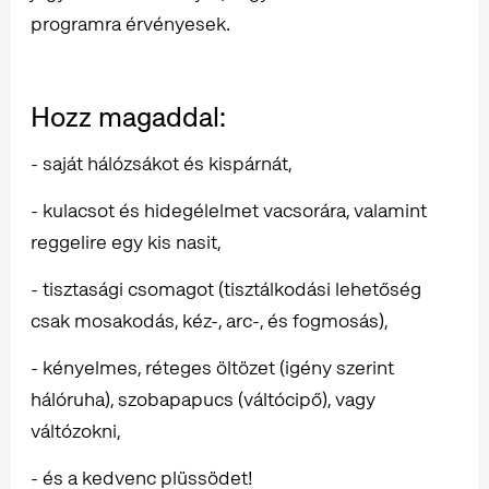
programra érvényesek.
Hozz magaddal:
- saját hálózsákot és kispárnát,
- kulacsot és hidegélelmet vacsorára, valamint
reggelire egy kis nasit,
- tisztasági csomagot (tisztálkodási lehetőség
csak mosakodás, kéz-, arc-, és fogmosás),
- kényelmes, réteges öltözet (igény szerint
hálóruha), szobapapucs (váltócipő), vagy
váltózokni,
- és a kedvenc plüssödet!