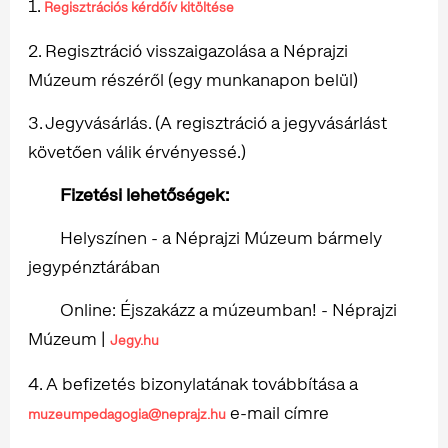
1.
Regisztrációs kérdőív kitöltése
2. Regisztráció visszaigazolása a Néprajzi
Múzeum részéről (egy munkanapon belül)
3. Jegyvásárlás. (A regisztráció a jegyvásárlást
követően válik érvényessé.)
Fizetési lehetőségek:
Helyszínen - a Néprajzi Múzeum bármely
jegypénztárában
Online: Éjszakázz a múzeumban! - Néprajzi
Múzeum |
Jegy.hu
4. A befizetés bizonylatának továbbítása a
e-mail címre
muzeumpedagogia@neprajz.hu