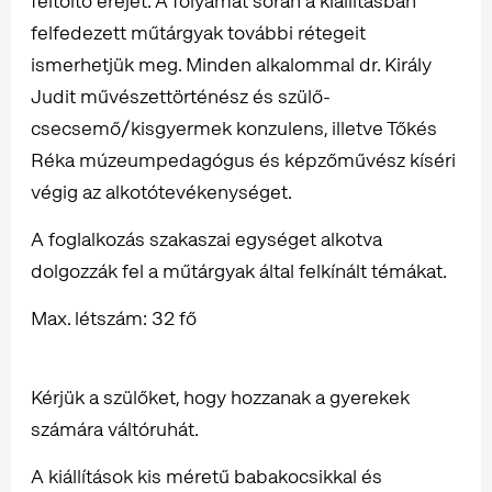
feltöltő erejét. A folyamat során a kiállításban
felfedezett műtárgyak további rétegeit
ismerhetjük meg. Minden alkalommal dr. Király
Judit művészettörténész és szülő-
csecsemő/kisgyermek konzulens, illetve Tőkés
Réka múzeumpedagógus és képzőművész kíséri
végig az alkotótevékenységet.
A foglalkozás szakaszai egységet alkotva
dolgozzák fel a műtárgyak által felkínált témákat.
Max. létszám: 32 fő
Kérjük a szülőket, hogy hozzanak a gyerekek
számára váltóruhát.
A kiállítások kis méretű babakocsikkal és