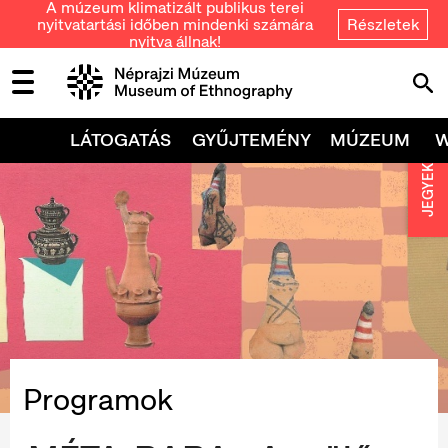
A múzeum klimatizált publikus terei
nyitvatartási időben mindenki számára
Részletek
nyitva állnak!
LÁTOGATÁS
GYŰJTEMÉNY
MÚZEUM
JEGYEK
Programok