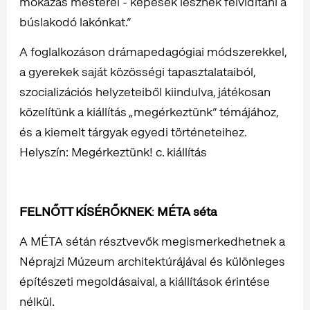
mókázás mesterei - képesek lesznek felvidítani a
búslakodó lakónkat.”
A foglalkozáson drámapedagógiai módszerekkel,
a gyerekek saját közösségi tapasztalataiból,
szocializációs helyzeteiből kiindulva, játékosan
közelítünk a kiállítás „megérkeztünk” témájához,
és a kiemelt tárgyak egyedi történeteihez.
Helyszín: Megérkeztünk! c. kiállítás
FELNŐTT KÍSÉRŐKNEK
:
MÉTA séta
A MÉTA sétán résztvevők megismerkedhetnek a
Néprajzi Múzeum architektúrájával és különleges
építészeti megoldásaival, a kiállítások érintése
nélkül.