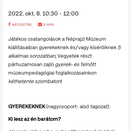
2022. okt. 8. 10:30 - 12:00
MEGOSZTÁS
E-MAIL
Játékos csatangolások a Néprajzi Múzeum
kiállításaiban gyerekeknek és/vagy kísérőiknek
5
alkalmas sorozatban
.
Vegyetek részt
párhuzamosan zajló
gyerek- és felnőtt
múzeumpedagógiai foglalkozásainkon
kéthetente szombaton
!
GYEREKEKNEK
(nagycsoport- alsó tagozat):
Ki lesz az én barátom?