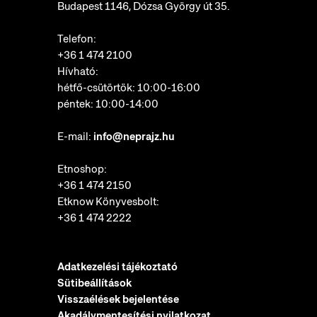
Budapest 1146, Dózsa György út 35.
Telefon:
+36 1 474 2100
Hívható:
hétfő-csütörtök: 10:00-16:00
péntek: 10:00-14:00
E-mail:
info@neprajz.hu
Etnoshop:
+36 1 474 2150
Etknow Könyvesbolt:
+36 1 474 2222
Adatkezelési tájékoztató
Sütibeállítások
Visszaélések bejelentése
Akadálymentesítési nyilatkozat