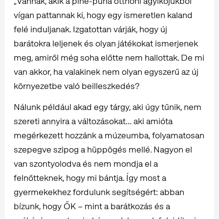
„Vannak, akik a pihe-puha otthoni ágyikójukból
vígan pattannak ki, hogy egy ismeretlen kaland
felé induljanak. Izgatottan várják, hogy új
barátokra leljenek és olyan játékokat ismerjenek
meg, amiről még soha előtte nem hallottak. De mi
van akkor, ha valakinek nem olyan egyszerű az új
környezetbe való beilleszkedés?
Nálunk például akad egy tárgy, aki úgy tűnik, nem
szereti annyira a változásokat… aki amióta
megérkezett hozzánk a múzeumba, folyamatosan
szepegve szipog a hüppögés mellé. Nagyon el
van szontyolodva és nem mondja el a
felnőtteknek, hogy mi bántja. Így most a
gyermekekhez fordulunk segítségért: abban
bízunk, hogy ŐK – mint a barátkozás és a