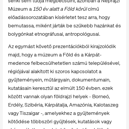
senki sem tudja megbecsülni, azonban a Néprajzi
Múzeum a
150 év alatt a Föld körül
című
előadássorozatában kísérletet tesz arra, hogy
bemutassa, miként járták be szűkebb hazánkat és
bolygónkat etnográfusai, antropológusai.
Az egymást követő prezentációkból kirajzolódik
majd, hogy a múzeum a Föld és a Kárpát-
medence felbecsülhetetlen számú településével,
régiójával alakított ki szoros kapcsolatot a
gyűjteményein, műtárgyain, dokumentumain,
kutatásain keresztül az elmúlt 150 évben. ezek
között vannak olyan földrajzi helyek - Borneó,
Erdély, Szibéria, Kárpátalja, Amazónia, Kalotaszeg
vagy Tiszaigar -, amelyekhez a gyűjtemények
kötődése többszöri gyűjtések, kutatások vagy