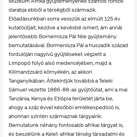
Múzeum Afrika gyűjteményének számos fontos
darabja ebből a térségből származik.
Előadásunkban sorra vesszük az elmúlt 125 év
kutatóútjait, kezdve a kevésbé ismert, ám annál
jelentősebb Bornemisza Pál féle gyűjtemény
bemutatásával. Bormenisza Pál a huszadik század
fordulóján nagyívű gyűjtéseket végzett a
Limpopó folyó alsó medencéjében, majd a
Kilimandzsáró környékén, az akkori
Tanganyikában. Áttekintjük továbbá a Teleki
Sámuel vezette 1886-88-as gyűjtőútat, ami a mai
Tanzánia, Kenya és Etiópia területét járta be,
ahogy a száz évvel későbbi emlékexpedíció is,
ahonnan szintén származnak tárgyaink.
Bemutatunk néhány fontosabb afrikai tárgyat is,
és beszélünk a Kelet-afrikai térség társadalmi és