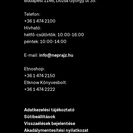
Budapest 1146, Dózsa György út 35.
Telefon:
+36 1 474 2100
Hívható:
hétfő-csütörtök: 10:00-16:00
péntek: 10:00-14:00
E-mail:
info@neprajz.hu
Etnoshop:
+36 1 474 2150
Etknow Könyvesbolt:
+36 1 474 2222
Adatkezelési tájékoztató
Sütibeállítások
Visszaélések bejelentése
Akadálymentesítési nyilatkozat