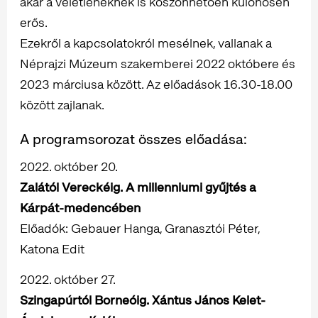
akár a véletleneknek is köszönhetően különösen
erős.
Ezekről a kapcsolatokról mesélnek, vallanak a
Néprajzi Múzeum szakemberei 2022 októbere és
2023 márciusa között. Az előadások 16.30-18.00
között zajlanak.
A programsorozat összes előadása:
2022. október 20.
Zalától Vereckéig. A millenniumi gyűjtés a
Kárpát-medencében
Előadók: Gebauer Hanga, Granasztói Péter,
Katona Edit
2022. október 27.
Szingapúrtól Borneóig. Xántus János Kelet-