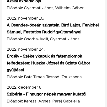
Ázsiai expedíciója
Előadók: Gyarmati János, Wilhelm Gábor
2022. november 10.
A Csendes-óceán szigetein. Bíró Lajos, Fenichel
Sámuel, Festetics Rudolf gyűjteményei
Előadók: Csorba Judit, Gyarmati János
2022. november 24.
Erdély - Székelykapuk és fatemplomok
felfedezése: Huszka József és Szinte Gábor
gyűjtései
Előadók: Bata Tímea, Tasnádi Zsuzsanna
2022. december 8.
Szibéria - Finnugor népek magyar kutatói
Előadók: Kerezsi Ágnes, Paréj Gabriella