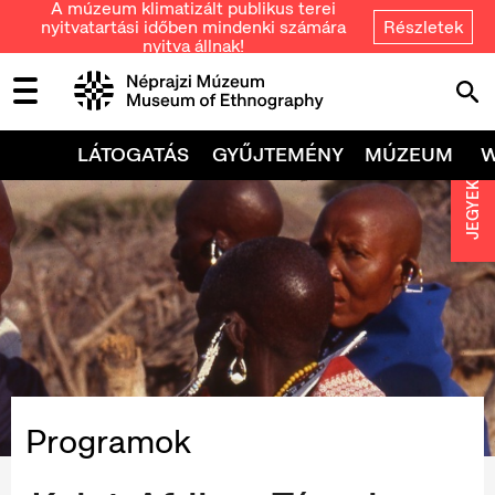
A múzeum klimatizált publikus terei
nyitvatartási időben mindenki számára
Részletek
nyitva állnak!
LÁTOGATÁS
GYŰJTEMÉNY
MÚZEUM
JEGYEK
Programok