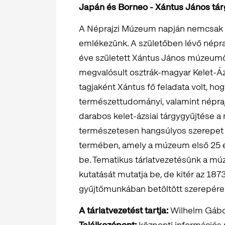
Japán és Borneo - Xántus János tár
A Néprajzi Múzeum napján nemcsak a
emlékezünk. A születőben lévő népr
éve született Xántus János múzeumő
megvalósult osztrák-magyar Kelet-Áz
tagjaként Xántus fő feladata volt, 
természettudományi, valamint népraj
darabos kelet-ázsiai tárgygyűjtése a
természetesen hangsúlyos szerepet ka
termében, amely a múzeum első 25 é
be. Tematikus tárlatvezetésünk a mú
kutatását mutatja be, de kitér az 1873-
gyűjtőmunkában betöltött szerepére 
A tárlatvezetést tartja:
Wilhelm Gáb
Találkozópont:
központi információs p