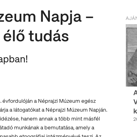
zeum Napja –
AJÁN
, élő tudás
apban!
A
V
4. évfordulóján a Néprajzi Múzeum egész
árja a látogatókat a Néprajzi Múzeum Napján.
k
idézése, hanem annak a több mint másfél
2
ásátadó munkának a bemutatása, amely a
asabb etnográfiai intézményévé teszi. Az