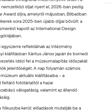
nemzetközi díjat nyert el, 2026-ban pedig
r Award díjra, amelyről májusban, Bilbaóban
kerek sora 2025-ben újabb díjjal bővült: a
erést kapott az International Design
egóriájában.
egyszerre reflektálnak az intézmény
yi kiállításban Xántus János japán és borneói
vezetés idézi fel a múzeumalapítás időszakát
iók jelentőségét. A nap folyamán számos
múzeum aktuális kiállításaiba – a
eltáró fotótárlattól a hazai
bású válogatásig, valamint az állandó
ásáig.
s fókuszba kerül: előadások mutatják be a