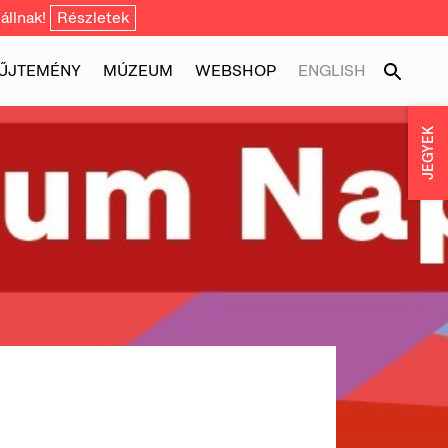
állnak!
Részletek
ŰJTEMÉNY
MÚZEUM
WEBSHOP
ENGLISH
JEGYEK