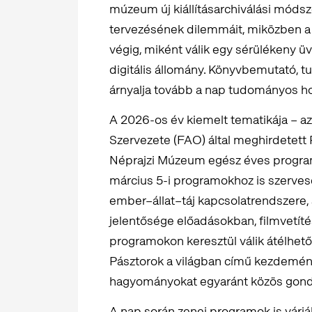
múzeum új kiállításarchiválási módsz
tervezésének dilemmáit, miközben a 
végig, miként válik egy sérülékeny ü
digitális állomány. Könyvbemutató, t
árnyalja tovább a nap tudományos ho
A 2026-os év kiemelt tematikája – 
Szervezete (FAO) által meghirdetett 
Néprajzi Múzeum egész éves program
március 5-i programokhoz is szerves
ember–állat–táj kapcsolatrendszere, a 
jelentősége előadásokban, filmvetí
programokon keresztül válik átélhető
Pásztorok a világban című kezdemén
hagyományokat egyaránt közös gondo
A nap során zenei programok is várjá