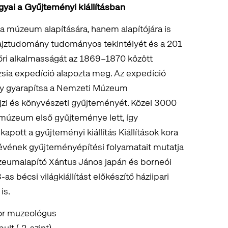
gyai a Gyűjteményi kiállításban
 múzeum alapítására, hanem alapítójára is
ajztudomány tudományos tekintélyét és a 201
ri alkalmasságát az 1869–1870 között
sia expedíció alapozta meg. Az expedíció
hogy gyarapítsa a Nemzeti Múzeum
zi és könyvészeti gyűjteményét. Közel 3000
 múzeum első gyűjteménye lett, így
pott a gyűjteményi kiállítás Kiállítások kora
vének gyűjteményépítési folyamatait mutatja
zeumalapító Xántus János japán és borneói
as bécsi világkiállítást előkészítő háziipari
is.
or muzeológus
ult (-2. szint)