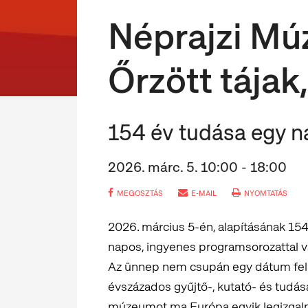
Néprajzi Mú
Őrzött tájak
154 év tudása egy n
2026. márc. 5. 10:00 - 18:00
MEGOSZTÁS
E-MAIL
NYOMTATÁS
2026. március 5-én, alapításának 15
napos, ingyenes programsorozattal v
Az ünnep nem csupán egy dátum fel
évszázados gyűjtő-, kutató- és tud
múzeumot ma Európa egyik legizgalm