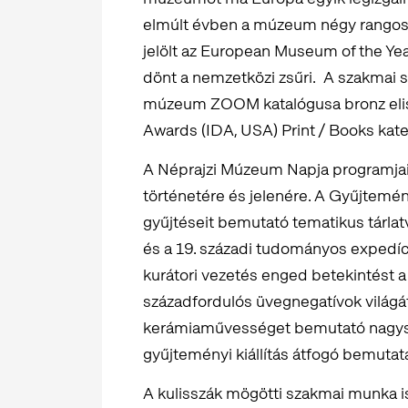
elmúlt évben a múzeum négy rangos 
jelölt az European Museum of the Yea
dönt a nemzetközi zsűri. A szakmai si
múzeum ZOOM katalógusa bronz elism
Awards (IDA, USA) Print / Books kat
A Néprajzi Múzeum Napja programjai 
történetére és jelenére. A Gyűjtemén
gyűjtéseit bemutató tematikus tárlat
és a 19. századi tudományos expedíc
kurátori vezetés enged betekintést a 
századfordulós üvegnegatívok világát f
kerámiaművességet bemutató nagysza
gyűjteményi kiállítás átfogó bemutat
A kulisszák mögötti szakmai munka i