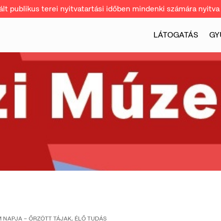
t publikus terei nyitvatartási időben mindenki számára nyitva 
LÁTOGATÁS
GY
 NAPJA – ŐRZÖTT TÁJAK, ÉLŐ TUDÁS