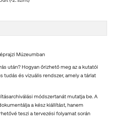
a Néprajzi Múzeumban
rás után? Hogyan őrizhető meg az a kutatói
s tudás és vizuális rendszer, amely a tárlat
lításarchiválási módszertanát mutatja be. A
kumentálja a kész kiállítást, hanem
hetővé teszi a tervezési folyamat során