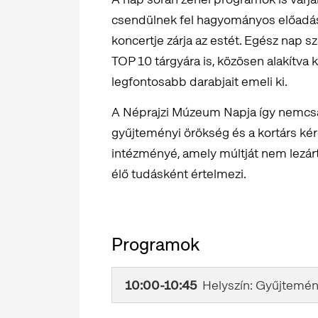
csendülnek fel hagyományos előadá
koncertje zárja az estét. Egész nap s
TOP 10 tárgyára is, közösen alakítva 
legfontosabb darabjait emeli ki.
A Néprajzi Múzeum Napja így nemcsak
gyűjteményi örökség és a kortárs ké
intézményé, amely múltját nem lezárt
élő tudásként értelmezi.
Programok
10:00-10:45
Helyszín: Gyűjteményi