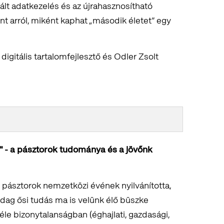
urált adatkezelés és az újrahasznosítható
nt arról, miként kaphat „második életet” egy
 digitális tartalomfejlesztő és Odler Zsolt
" - a pásztorok tudománya és a jövőnk
 pásztorok nemzetközi évének nyilvánította,
ag ősi tudás ma is velünk élő büszke
éle bizonytalanságban (éghajlati, gazdasági,