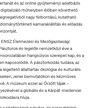
ertanát és az online gyűjteményi adatbázis
digitalizáló műhelyben élőben követhető
vegnegatívból nagy felbontású, kutatható
udománytörténeti kamarakiállítás és előadás
rizontját.
az ENSZ Élelmezési és Mezőgazdasági
Pásztorok és legelők nemzetközi éve a
sorozatában hangsúlyos szerepet kap, és a
en kapcsolódik. A pásztorkodás tudása, az
legeltető állattartás ökológiai és kulturális
téseken, zenei bemutatókon és kézműves
vé. A múzeum ezzel az Őrzött tájak –
yezésével a globális és a Kárpát-medencei
lkodásra hívja.
k a közönséget: pásztor- és parasztdalok