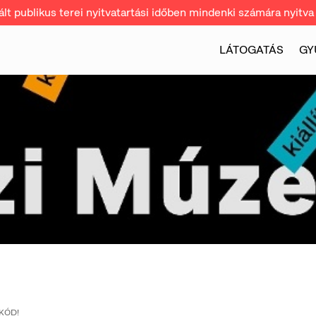
t publikus terei nyitvatartási időben mindenki számára nyitva 
LÁTOGATÁS
GY
KÓD!