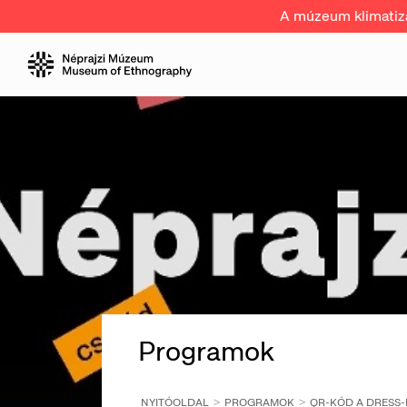
A múzeum klimatizál
Programok
NYITÓOLDAL
PROGRAMOK
QR-KÓD A DRESS-