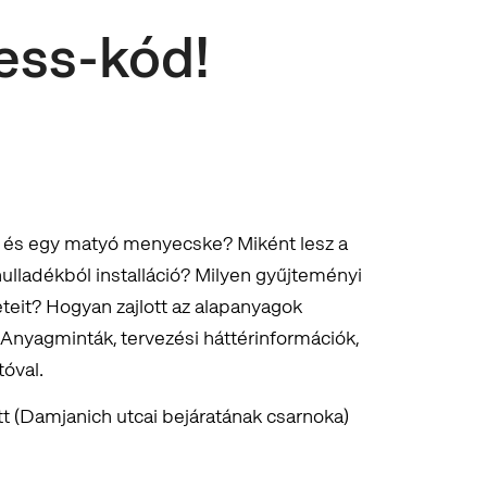
ess-kód!
j és egy matyó menyecske? Miként lesz a
ulladékból installáció? Milyen gyűjteményi
eteit? Hogyan zajlott az alapanyagok
Anyagminták, tervezési háttérinformációk,
tóval.
t (Damjanich utcai bejáratának csarnoka)