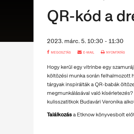
QR-kód a dr
2023. márc. 5. 10:30 - 11:30
MEGOSZTÁS
E-MAIL
NYOMTATÁS
Hogy kerül egy vitrinbe egy szamurá
költözési munka során felhalmozott h
tárgyak inspirálták a QR-babák öltöz
megmunkálásával való kísérletezés? 
kulisszatitkok Budavári Veronika alko
Találkozás
a Etknow könyvesbolt előt