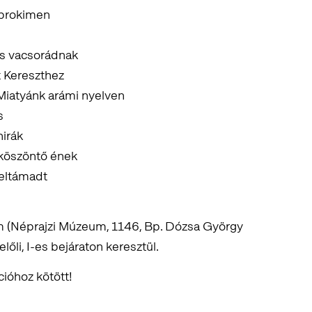
 prokimen
kos vacsorádnak
t Kereszthez
iatyánk arámi nyelven
s
hirák
köszöntő ének
feltámadt
m (Néprajzi Múzeum, 1146, Bp. Dózsa György
lőli, I-es bejáraton keresztül.
cióhoz kötött!