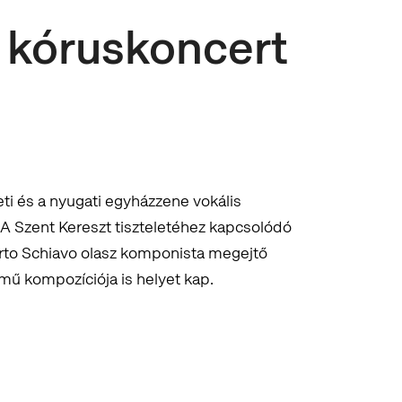
 kóruskoncert
eti és a nyugati egyházzene vokális
A Szent Kereszt tiszteletéhez kapcsolódó
rto Schiavo olasz komponista megejtő
ű kompozíciója is helyet kap.