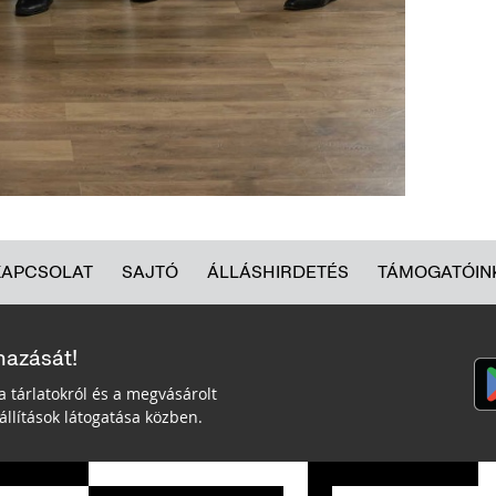
KAPCSOLAT
SAJTÓ
ÁLLÁSHIRDETÉS
TÁMOGATÓIN
mazását!
a tárlatokról és a megvásárolt
llítások látogatása közben.