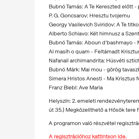
Bubnó Tamás: A Te Kereszted előtt -
P. G. Goncsarov: Hresztu tvojemu
Georgy Vasilevich Sviridov: A Te tit
Alberto Schiavo: Két himnusz a Szen
Bubnó Tamás: Aboun d’bashmayo - M
Al masíh o quam - Feltámadt Krisztu
Nafanail archimandrita: Húsvéti sztic
Bubnó Márk: Mai mou - görög tavasz
Simera Hristos Anesti - Ma Krisztus 
Franz Biebl: Ave Maria
Helyszín: 2. emeleti rendezvénytere
út 35.) Megközelíthető a Hősök tere fe
A programon való részvétel regisztrá
A regisztrációhoz kattintson ide.