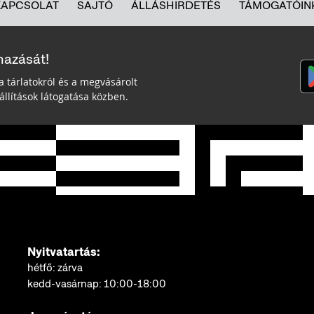
KAPCSOLAT
SAJTÓ
ÁLLÁSHIRDETÉS
TÁMOGATÓIN
mazását!
a tárlatokról és a megvásárolt
llítások látogatása közben.
Nyitvatartás:
hétfő: zárva
kedd-vasárnap: 10:00-18:00