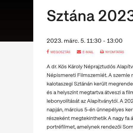
Sztána 2023
2023. márc. 5. 11:30 - 13:00
MEGOSZTÁS
E-MAIL
NYOMTATÁS
A dr. Kós Károly Néprajztudós Alapít
Népismereti Filmszemlét. A szemle mi
kalotaszegi Sztánán került megrend
és a helyszínt megtartva átveszi a fi
lebonyolítását az Alapítványtól. A 20
napján, március 5-én ünnepélyes ker
részeként megtekinthetik A nagy fa á
portréfilmet, amelynek rendezői Som