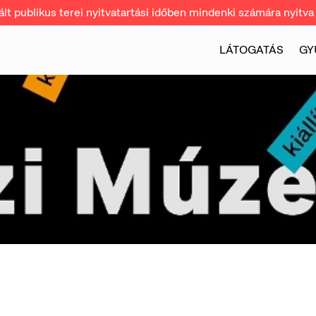
t publikus terei nyitvatartási időben mindenki számára nyitva 
LÁTOGATÁS
GY