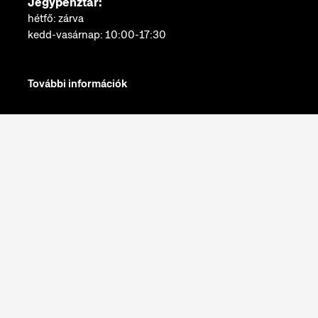
Jegypénztár:
hétfő: zárva
kedd-vasárnap: 10:00-17:30
További információk