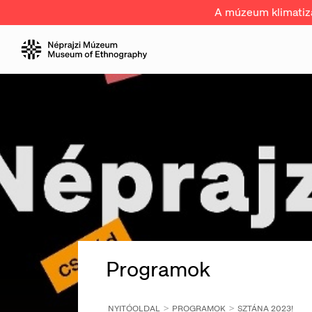
A múzeum klimatizál
Programok
NYITÓOLDAL
PROGRAMOK
SZTÁNA 2023!