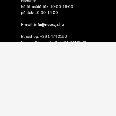
Hívható:
hétfő-csütörtök: 10:00-16:00
péntek: 10:00-14:00
E-mail:
info@neprajz.hu
Etnoshop:
+36 1 474 2150
Etknow Könyvesbolt:
+36 1 474 2222
Adatkezelési tájékoztató
Sütibeállítások
Visszaélések bejelentése
Akadálymentesítési nyilatkozat
Néprajzi Múzeum © 2022. Minden jog fenntartva.