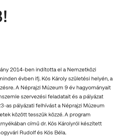
!
vány 2014-ben indította el a Nemzetközi
nden évben ifj. Kós Károly születési helyén, a
ezésre. A Néprajzi Múzeum 9 év hagyományait
lmszemle szervezési feladatait és a pályázat
23-as pályázati felhívást a Néprajzi Múzeum
etek között tesszük közzé. A program
rnyékában című dr. Kós Károlyról készített
ogyvári Rudolf és Kós Béla.