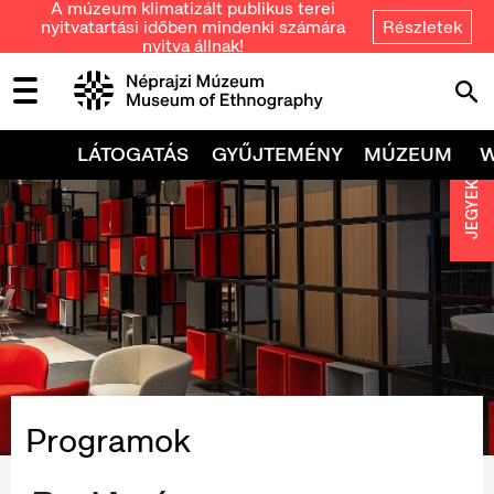
A múzeum klimatizált publikus terei
nyitvatartási időben mindenki számára
Részletek
nyitva állnak!
LÁTOGATÁS
GYŰJTEMÉNY
MÚZEUM
JEGYEK
Programok