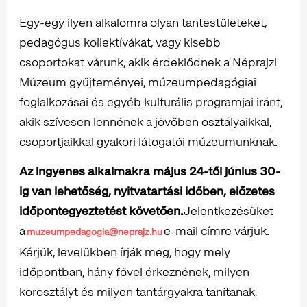
Egy-egy ilyen alkalomra olyan tantestületeket,
pedagógus kollektívákat, vagy kisebb
csoportokat várunk, akik érdeklődnek a Néprajzi
Múzeum gyűjteményei, múzeumpedagógiai
foglalkozásai és egyéb kulturális programjai iránt,
akik szívesen lennének a jövőben osztályaikkal,
csoportjaikkal gyakori látogatói múzeumunknak.
Az ingyenes alkalmakra május 24-től június 30-
ig van lehetőség, nyitvatartási időben, előzetes
időpontegyeztetést követően.
Jelentkezésüket
a
e-mail címre várjuk.
muzeumpedagogia@neprajz.hu
Kérjük, levelükben írják meg, hogy mely
időpontban, hány fővel érkeznének, milyen
korosztályt és milyen tantárgyakra tanítanak,