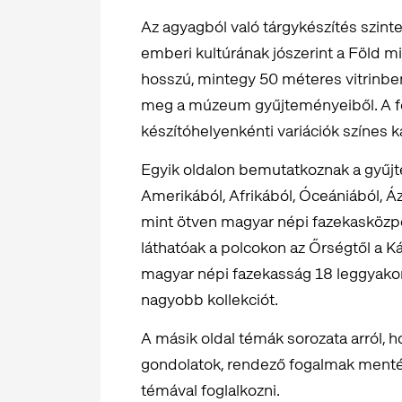
Az agyagból való tárgykészítés szint
emberi kultúrának jószerint a Föld m
hosszú, mintegy 50 méteres vitrinb
meg a múzeum gyűjteményeiből. A for
készítóhelyenkénti variációk színes 
Egyik oldalon bemutatkoznak a gyűjt
Amerikából, Afrikából, Óceániából, 
mint ötven magyar népi fazekasköz
láthatóak a polcokon az Őrségtől a Ká
magyar népi fazekasság 18 leggyakor
nagyobb kollekciót.
A másik oldal témák sorozata arról, 
gondolatok, rendező fogalmak mentén
témával foglalkozni.