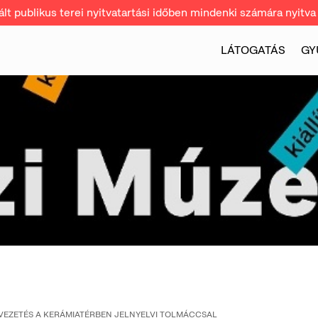
t publikus terei nyitvatartási időben mindenki számára nyitva 
LÁTOGATÁS
GY
VEZETÉS A KERÁMIATÉRBEN JELNYELVI TOLMÁCCSAL