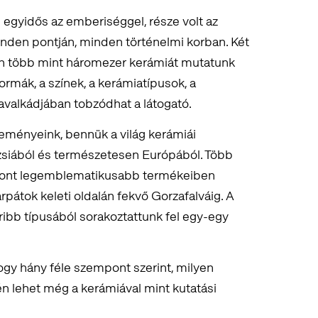
e egyidős az emberiséggel, része volt az
inden pontján, minden történelmi korban. Két
en több mint háromezer kerámiát mutatunk
mák, a színek, a kerámiatípusok, a
kavalkádjában tobzódhat a látogató.
eményeink, bennük a világ kerámiái
Ázsiából és természetesen Európából. Több
pont legemblematikusabb termékeiben
rpátok keleti oldalán fekvő Gorzafalváig. A
ibb típusából sorakoztattunk fel egy-egy
hogy hány féle szempont szerint, milyen
 lehet még a kerámiával mint kutatási