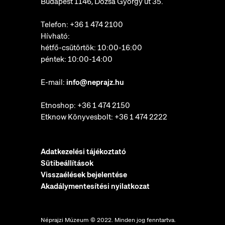
Budapest 1146, Dózsa György út 35.
Telefon:
+36 1 474 2100
Hívható:
hétfő-csütörtök: 10:00-16:00
péntek: 10:00-14:00
E-mail:
info@neprajz.hu
Etnoshop:
+36 1 474 2150
Etknow Könyvesbolt:
+36 1 474 2222
Adatkezelési tájékoztató
Sütibeállítások
Visszaélések bejelentése
Akadálymentesítési nyilatkozat
Néprajzi Múzeum © 2022. Minden jog fenntartva.