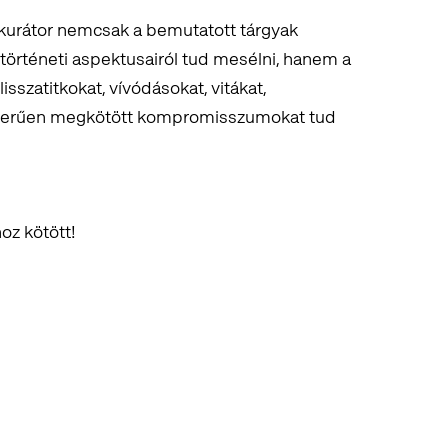
ő kurátor nemcsak a bemutatott tárgyak
örténeti aspektusairól tud mesélni, hanem a
lisszatitkokat, vívódásokat, vitákat,
szerűen megkötött kompromisszumokat tud
oz kötött!