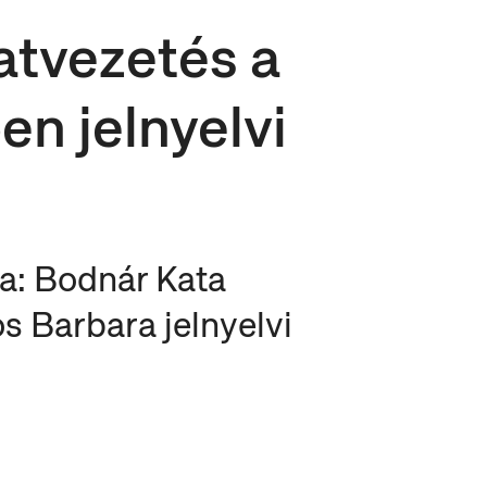
latvezetés a
n jelnyelvi
tja: Bodnár Kata
s Barbara jelnyelvi