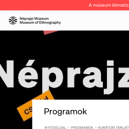
A múzeum klimatizál
Programok
NYITÓOLDAL
PROGRAMOK
KURÁTORI TÁRLAT