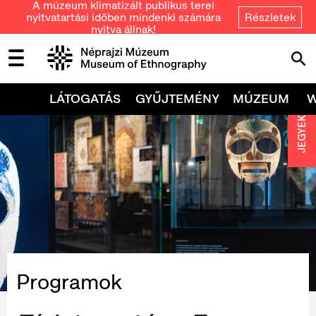
A múzeum klimatizált publikus terei
nyitvatartási időben mindenki számára
Részletek
nyitva állnak!
LÁTOGATÁS
GYŰJTEMÉNY
MÚZEUM
JEGYEK
Programok