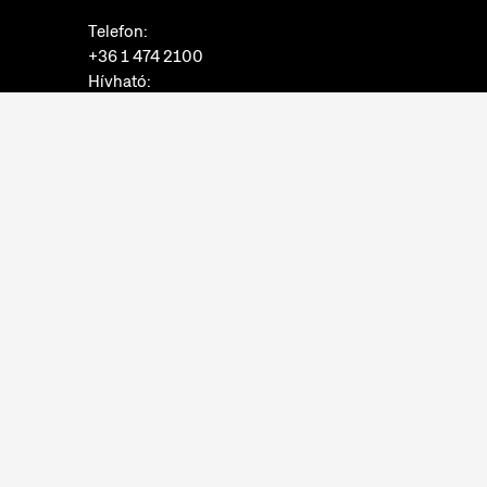
Telefon:
+36 1 474 2100
Hívható:
hétfő-csütörtök: 10:00-16:00
péntek: 10:00-14:00
E-mail:
info@neprajz.hu
Etnoshop:
+36 1 474 2150
Etknow Könyvesbolt:
+36 1 474 2222
Adatkezelési tájékoztató
Sütibeállítások
Visszaélések bejelentése
Akadálymentesítési nyilatkozat