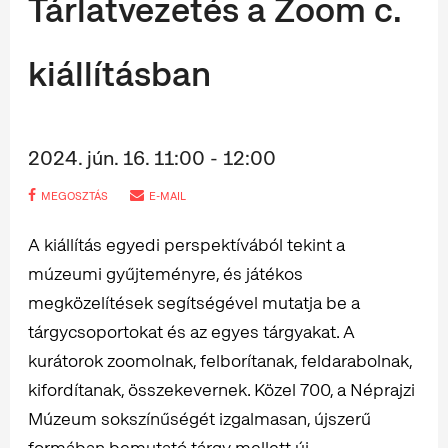
Tárlatvezetés a Zoom c.
kiállításban
2024. jún. 16. 11:00 - 12:00
MEGOSZTÁS
E-MAIL
A kiállítás egyedi perspektívából tekint a
múzeumi gyűjteményre, és játékos
megközelítések segítségével mutatja be a
tárgycsoportokat és az egyes tárgyakat. A
kurátorok zoomolnak, felborítanak, feldarabolnak,
kifordítanak, összekevernek. Közel 700, a Néprajzi
Múzeum sokszínűségét izgalmasan, újszerű
formában bemutató tárgy mellett új