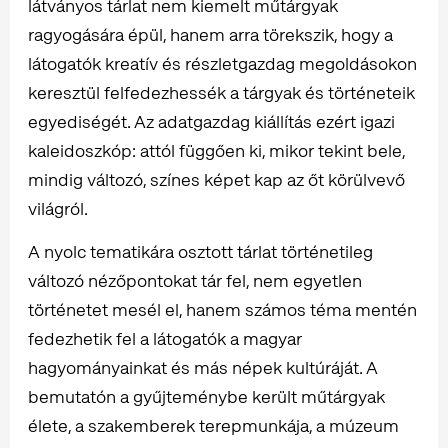
látványos tárlat nem kiemelt műtárgyak
ragyogására épül, hanem arra törekszik, hogy a
látogatók kreatív és részletgazdag megoldásokon
keresztül felfedezhessék a tárgyak és történeteik
egyediségét. Az adatgazdag kiállítás ezért igazi
kaleidoszkóp: attól függően ki, mikor tekint bele,
mindig változó, színes képet kap az őt körülvevő
világról.
A nyolc tematikára osztott tárlat történetileg
változó nézőpontokat tár fel, nem egyetlen
történetet mesél el, hanem számos téma mentén
fedezhetik fel a látogatók a magyar
hagyományainkat és más népek kultúráját. A
bemutatón a gyűjteménybe került műtárgyak
élete, a szakemberek terepmunkája, a múzeum