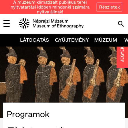
A múzeum klimatizált publikus terei
nyitvatartási időben mindenki számára
Részletek
nyitva állnak!
LÁTOGATÁS
GYŰJTEMÉNY
MÚZEUM
JEGYEK
Programok