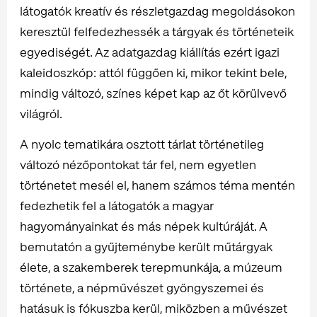
látogatók kreatív és részletgazdag megoldásokon
keresztül felfedezhessék a tárgyak és történeteik
egyediségét. Az adatgazdag kiállítás ezért igazi
kaleidoszkóp: attól függően ki, mikor tekint bele,
mindig változó, színes képet kap az őt körülvevő
világról.
A nyolc tematikára osztott tárlat történetileg
változó nézőpontokat tár fel, nem egyetlen
történetet mesél el, hanem számos téma mentén
fedezhetik fel a látogatók a magyar
hagyományainkat és más népek kultúráját. A
bemutatón a gyűjteménybe került műtárgyak
élete, a szakemberek terepmunkája, a múzeum
története, a népművészet gyöngyszemei és
hatásuk is fókuszba kerül, miközben a művészet