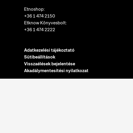
Etnoshop:
+36 1 474 2150
Etknow Könyvesbolt:
+36 1 474 2222
Adatkezelési tájékoztató
Sütibeállítások
Visszaélések bejelentése
Akadálymentesítési nyilatkozat
Nyitvatartás:
hétfő: zárva
kedd-vasárnap: 10:00-18:00
Jegypénztár:
hétfő: zárva
kedd-vasárnap: 10:00-17:30