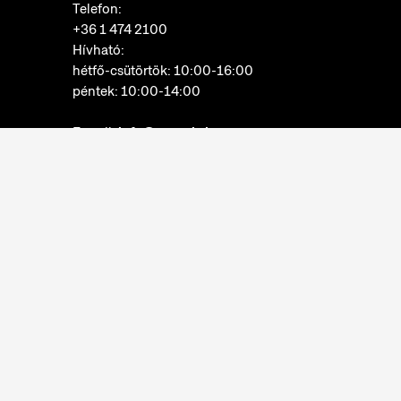
Telefon:
+36 1 474 2100
Hívható:
hétfő-csütörtök: 10:00-16:00
péntek: 10:00-14:00
E-mail:
info@neprajz.hu
Etnoshop:
+36 1 474 2150
Etknow Könyvesbolt:
+36 1 474 2222
Adatkezelési tájékoztató
Sütibeállítások
Visszaélések bejelentése
Akadálymentesítési nyilatkozat
Nyitvatartás: