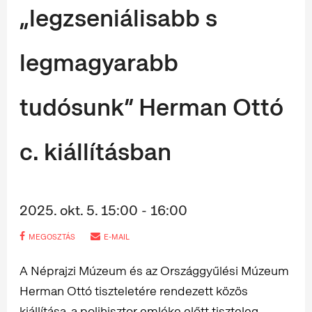
„legzseniálisabb s
legmagyarabb
tudósunk” Herman Ottó
c. kiállításban
2025. okt. 5. 15:00 - 16:00
MEGOSZTÁS
E-MAIL
A Néprajzi Múzeum és az Országgyűlési Múzeum
Herman Ottó tiszteletére rendezett közös
kiállítása, a polihisztor emléke előtt tiszteleg