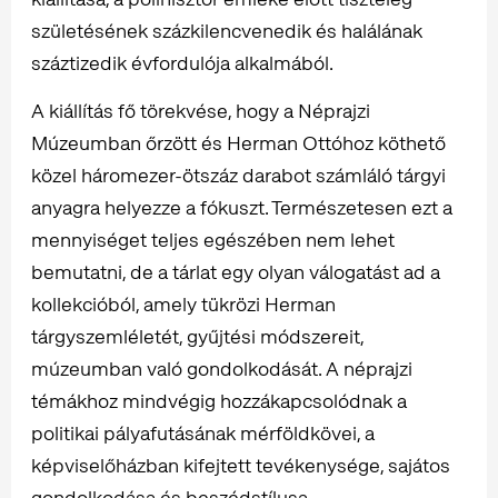
születésének százkilencvenedik és halálának
száztizedik évfordulója alkalmából.
A kiállítás fő törekvése, hogy a Néprajzi
Múzeumban őrzött és Herman Ottóhoz köthető
közel háromezer-ötszáz darabot számláló tárgyi
anyagra helyezze a fókuszt. Természetesen ezt a
mennyiséget teljes egészében nem lehet
bemutatni, de a tárlat egy olyan válogatást ad a
kollekcióból, amely tükrözi Herman
tárgyszemléletét, gyűjtési módszereit,
múzeumban való gondolkodását. A néprajzi
témákhoz mindvégig hozzákapcsolódnak a
politikai pályafutásának mérföldkövei, a
képviselőházban kifejtett tevékenysége, sajátos
gondolkodása és beszédstílusa.