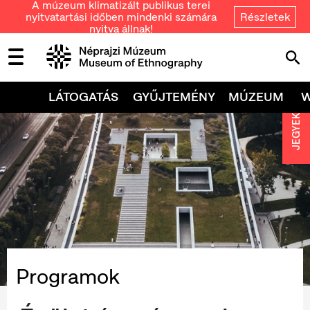
A múzeum klimatizált publikus terei
nyitvatartási időben mindenki számára
Részletek
nyitva állnak!
LÁTOGATÁS
GYŰJTEMÉNY
MÚZEUM
JEGYEK
Programok