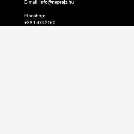
E-mail:
info@neprajz.hu
Etnoshop:
+36 1 474 2150
Etknow Könyvesbolt:
+36 1 474 2222
Adatkezelési tájékoztató
Sütibeállítások
Visszaélések bejelentése
Akadálymentesítési nyilatkozat
Nyitvatartás:
hétfő: zárva
kedd-vasárnap: 10:00-18:00
Jegypénztár:
hétfő: zárva
kedd-vasárnap: 10:00-17:30