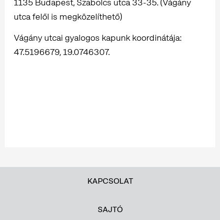
1135 Budapest, Szabolcs utca 33-35. (Vágány
utca felől is megközelíthető)
Vágány utcai gyalogos kapunk koordinátája:
47.5196679, 19.0746307.
KAPCSOLAT
SAJTÓ