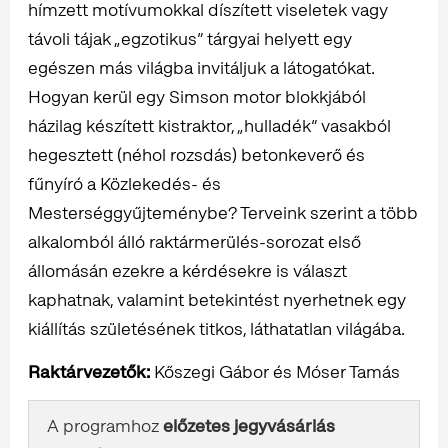
hímzett motívumokkal díszített viseletek vagy
távoli tájak „egzotikus” tárgyai helyett egy
egészen más világba invitáljuk a látogatókat.
Hogyan kerül egy Simson motor blokkjából
házilag készített kistraktor, „hulladék” vasakból
hegesztett (néhol rozsdás) betonkeverő és
fűnyíró a Közlekedés- és
Mesterséggyűjteménybe? Terveink szerint a több
alkalomból álló raktármerülés-sorozat első
állomásán ezekre a kérdésekre is választ
kaphatnak, valamint betekintést nyerhetnek egy
kiállítás születésének titkos, láthatatlan világába.
Raktárvezetők:
Kőszegi Gábor és Móser Tamás
A programhoz
előzetes jegyvásárlás