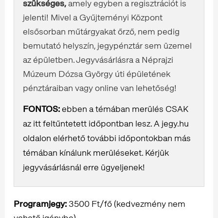
szükséges,
amely egyben a regisztrációt is
jelenti! Mivel a Gyűjteményi Központ
elsősorban műtárgyakat őrző, nem pedig
bemutató helyszín, jegypénztár sem üzemel
az épületben. Jegyvásárlásra a Néprajzi
Múzeum Dózsa György úti épületének
pénztáraiban vagy online van lehetőség!
FONTOS:
ebben a témában merülés CSAK
az itt feltűntetett időpontban lesz. A jegy.hu
oldalon elérhető további időpontokban más
témában kínálunk merüléseket. Kérjük
jegyvásárlásnál erre ügyeljenek!
Programjegy:
3500 Ft/fő (kedvezmény nem
vehető igénybe)