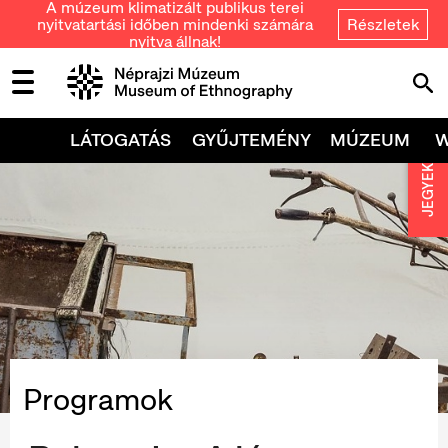
A múzeum klimatizált publikus terei
nyitvatartási időben mindenki számára
Részletek
nyitva állnak!
LÁTOGATÁS
GYŰJTEMÉNY
MÚZEUM
JEGYEK
Programok