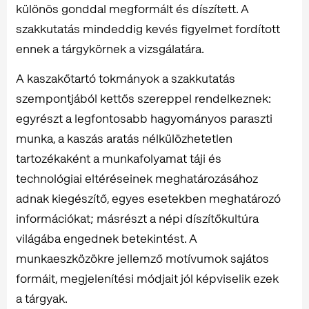
különös gonddal megformált és díszített. A
szakkutatás mindeddig kevés figyelmet fordított
ennek a tárgykörnek a vizsgálatára.
A kaszakőtartó tokmányok a szakkutatás
szempontjából kettős szereppel rendelkeznek:
egyrészt a legfontosabb hagyományos paraszti
munka, a kaszás aratás nélkülözhetetlen
tartozékaként a munkafolyamat táji és
technológiai eltéréseinek meghatározásához
adnak kiegészítő, egyes esetekben meghatározó
információkat; másrészt a népi díszítőkultúra
világába engednek betekintést. A
munkaeszközökre jellemző motívumok sajátos
formáit, megjelenítési módjait jól képviselik ezek
a tárgyak.