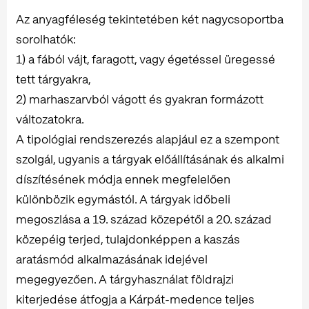
Az anyagféleség tekintetében két nagycsoportba
sorolhatók:
1) a fából vájt, faragott, vagy égetéssel üregessé
tett tárgyakra,
2) marhaszarvból vágott és gyakran formázott
változatokra.
A tipológiai rendszerezés alapjául ez a szempont
szolgál, ugyanis a tárgyak előállításának és alkalmi
díszítésének módja ennek megfelelően
különbözik egymástól. A tárgyak időbeli
megoszlása a 19. század közepétől a 20. század
közepéig terjed, tulajdonképpen a kaszás
aratásmód alkalmazásának idejével
megegyezően. A tárgyhasználat földrajzi
kiterjedése átfogja a Kárpát-medence teljes