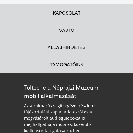
KAPCSOLAT
SAJTÓ
ÁLLÁSHIRDETÉS
TÁMOGATÓINK
Töltse le a Néprajzi Múzeum
mobil alkalmazását!
Az alkalmazás segítségével részletes
tájékoztatást kap a tárlatokról és a
megvásárolt audioguideokat is
meghallgathaja mobileszközéről a
kiállítások látogatása közben.