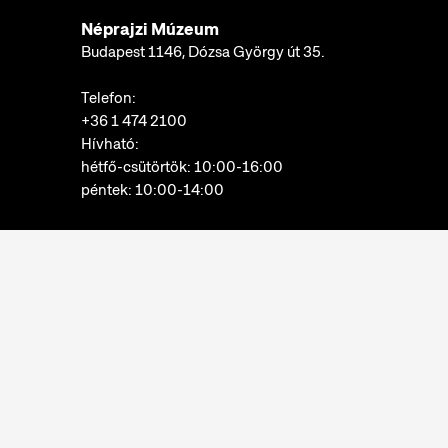
Néprajzi Múzeum
Budapest 1146, Dózsa György út 35.
Telefon:
+36 1 474 2100
Hívható:
hétfő-csütörtök: 10:00-16:00
péntek: 10:00-14:00
E-mail:
info@neprajz.hu
Etnoshop:
+36 1 474 2150
Etknow Könyvesbolt:
+36 1 474 2222
Adatkezelési tájékoztató
Sütibeállítások