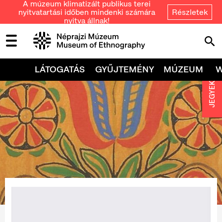
A múzeum klimatizált publikus terei
nyitvatartási időben mindenki számára
Részletek
nyitva állnak!
LÁTOGATÁS
GYŰJTEMÉNY
MÚZEUM
JEGYEK