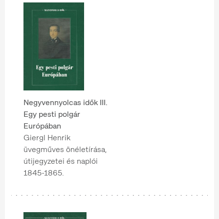
Negyvennyolcas idők III.
Egy pesti polgár
Európában
Giergl Henrik
üvegműves önéletírása,
útijegyzetei és naplói
1845-1865.