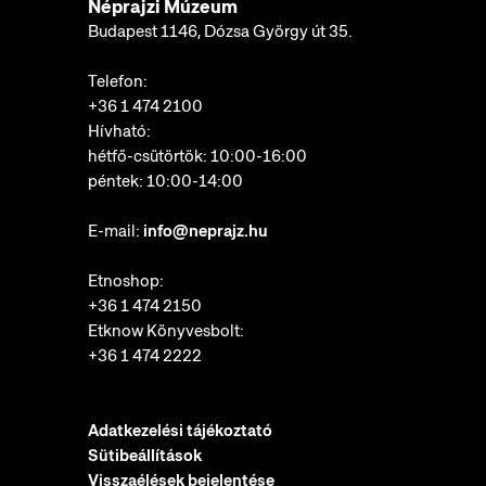
Néprajzi Múzeum
Budapest 1146, Dózsa György út 35.
Telefon:
+36 1 474 2100
Hívható:
hétfő-csütörtök: 10:00-16:00
péntek: 10:00-14:00
E-mail:
info@neprajz.hu
Etnoshop:
+36 1 474 2150
Etknow Könyvesbolt:
+36 1 474 2222
Adatkezelési tájékoztató
Sütibeállítások
Visszaélések bejelentése