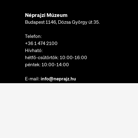
Néprajzi Múzeum
Budapest 1146, Dózsa György út 35.
Telefon:
+36 1 474 2100
Hívható:
hétfő-csütörtök: 10:00-16:00
péntek: 10:00-14:00
E-mail:
info@neprajz.hu
Etnoshop:
+36 1 474 2150
Etknow Könyvesbolt:
+36 1 474 2222
Adatkezelési tájékoztató