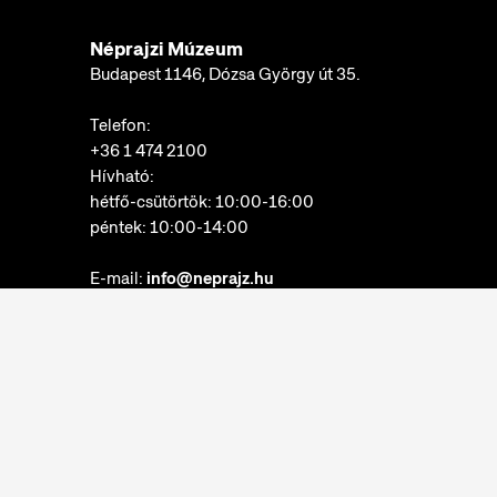
Néprajzi Múzeum
Budapest 1146, Dózsa György út 35.
Telefon:
+36 1 474 2100
Hívható:
hétfő-csütörtök: 10:00-16:00
péntek: 10:00-14:00
E-mail:
info@neprajz.hu
Etnoshop:
+36 1 474 2150
Etknow Könyvesbolt:
+36 1 474 2222
Adatkezelési tájékoztató