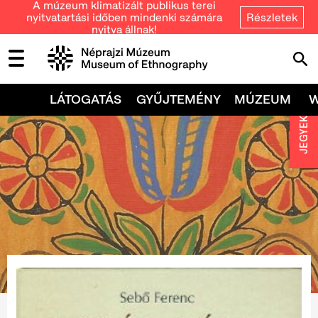
A múzeum klimatizált publikus terei
nyitvatartási időben mindenki számára
Részletek
nyitva állnak!
LÁTOGATÁS
GYŰJTEMÉNY
MÚZEUM
JEGYEK