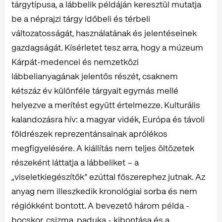
tárgytípusa, a lábbelik példáján keresztül mutatja
be a néprajzi tárgy időbeli és térbeli
változatosságát, használatának és jelentéseinek
gazdagságát. Kísérletet tesz arra, hogy a múzeum
Kárpát-medencei és nemzetközi
lábbelianyagának jelentős részét, csaknem
kétszáz év különféle tárgyait egymás mellé
helyezve a merítést együtt értelmezze. Kulturális
kalandozásra hív: a magyar vidék, Európa és távoli
földrészek reprezentánsainak aprólékos
megfigyelésére. A kiállítás nem teljes öltözetek
részeként láttatja a lábbeliket – a
„viseletkiegészítők” ezúttal főszerephez jutnak. Az
anyag nem illeszkedik kronológiai sorba és nem
régiókként bontott. A bevezető három példa -
bocskor, csizma, paduka - kibontása és a