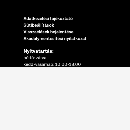
Adatkezelési tájékoztató
Sütibeállítások
Visszaélések bejelentése
Akadálymentesítési nyilatkozat
Nyitvatartás:
hétfő: zárva
kedd-vasárnap: 10:00-18:00
Jegypénztár:
hétfő: zárva
kedd-vasárnap: 10:00-17:30
További információk