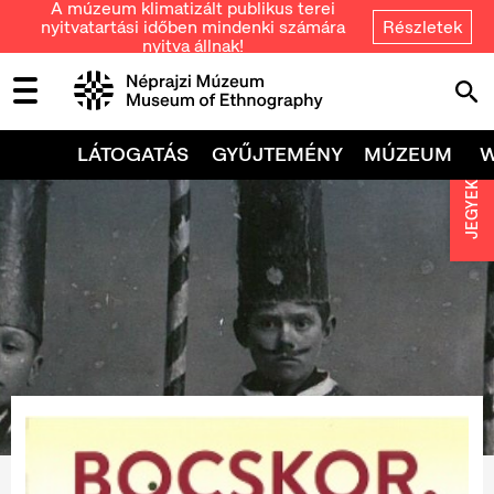
A múzeum klimatizált publikus terei
nyitvatartási időben mindenki számára
Részletek
nyitva állnak!
LÁTOGATÁS
GYŰJTEMÉNY
MÚZEUM
JEGYEK